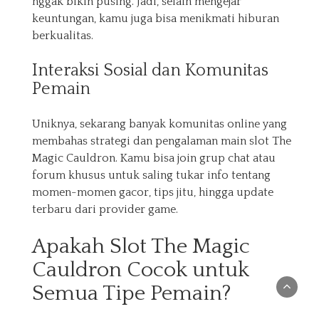
nggak bikin pusing. Jadi, selain mengejar
keuntungan, kamu juga bisa menikmati hiburan
berkualitas.
Interaksi Sosial dan Komunitas
Pemain
Uniknya, sekarang banyak komunitas online yang
membahas strategi dan pengalaman main slot The
Magic Cauldron. Kamu bisa join grup chat atau
forum khusus untuk saling tukar info tentang
momen-momen gacor, tips jitu, hingga update
terbaru dari provider game.
Apakah Slot The Magic
Cauldron Cocok untuk
Semua Tipe Pemain?