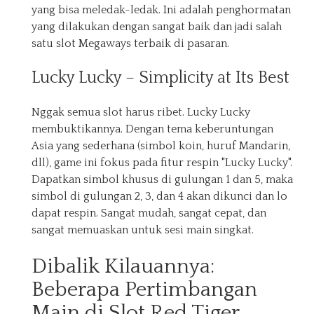
yang bisa meledak-ledak. Ini adalah penghormatan
yang dilakukan dengan sangat baik dan jadi salah
satu slot Megaways terbaik di pasaran.
Lucky Lucky – Simplicity at Its Best
Nggak semua slot harus ribet. Lucky Lucky
membuktikannya. Dengan tema keberuntungan
Asia yang sederhana (simbol koin, huruf Mandarin,
dll), game ini fokus pada fitur respin "Lucky Lucky".
Dapatkan simbol khusus di gulungan 1 dan 5, maka
simbol di gulungan 2, 3, dan 4 akan dikunci dan lo
dapat respin. Sangat mudah, sangat cepat, dan
sangat memuaskan untuk sesi main singkat.
Dibalik Kilauannya:
Beberapa Pertimbangan
Main di Slot Red Tiger