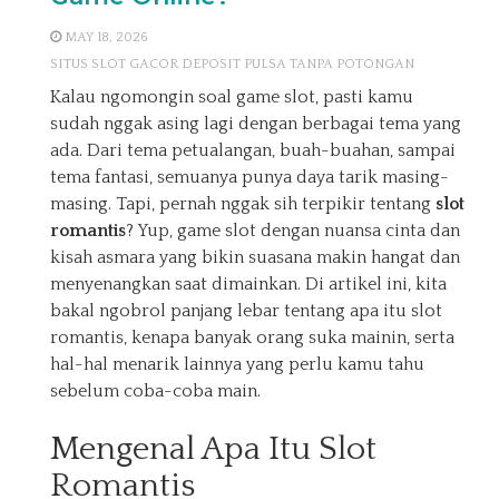
MAY 18, 2026
SITUS SLOT GACOR DEPOSIT PULSA TANPA POTONGAN
Kalau ngomongin soal game slot, pasti kamu
sudah nggak asing lagi dengan berbagai tema yang
ada. Dari tema petualangan, buah-buahan, sampai
tema fantasi, semuanya punya daya tarik masing-
masing. Tapi, pernah nggak sih terpikir tentang
slot
romantis
? Yup, game slot dengan nuansa cinta dan
kisah asmara yang bikin suasana makin hangat dan
menyenangkan saat dimainkan. Di artikel ini, kita
bakal ngobrol panjang lebar tentang apa itu slot
romantis, kenapa banyak orang suka mainin, serta
hal-hal menarik lainnya yang perlu kamu tahu
sebelum coba-coba main.
Mengenal Apa Itu Slot
Romantis