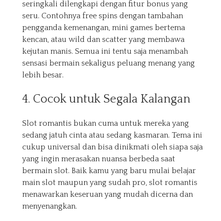
seringkali dilengkapi dengan fitur bonus yang
seru. Contohnya free spins dengan tambahan
pengganda kemenangan, mini games bertema
kencan, atau wild dan scatter yang membawa
kejutan manis. Semua ini tentu saja menambah
sensasi bermain sekaligus peluang menang yang
lebih besar.
4. Cocok untuk Segala Kalangan
Slot romantis bukan cuma untuk mereka yang
sedang jatuh cinta atau sedang kasmaran. Tema ini
cukup universal dan bisa dinikmati oleh siapa saja
yang ingin merasakan nuansa berbeda saat
bermain slot. Baik kamu yang baru mulai belajar
main slot maupun yang sudah pro, slot romantis
menawarkan keseruan yang mudah dicerna dan
menyenangkan.