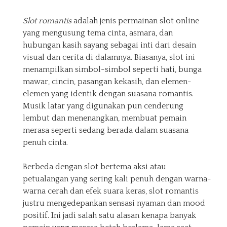
Slot romantis
adalah jenis permainan slot online
yang mengusung tema cinta, asmara, dan
hubungan kasih sayang sebagai inti dari desain
visual dan cerita di dalamnya. Biasanya, slot ini
menampilkan simbol-simbol seperti hati, bunga
mawar, cincin, pasangan kekasih, dan elemen-
elemen yang identik dengan suasana romantis.
Musik latar yang digunakan pun cenderung
lembut dan menenangkan, membuat pemain
merasa seperti sedang berada dalam suasana
penuh cinta.
Berbeda dengan slot bertema aksi atau
petualangan yang sering kali penuh dengan warna-
warna cerah dan efek suara keras, slot romantis
justru mengedepankan sensasi nyaman dan mood
positif. Ini jadi salah satu alasan kenapa banyak