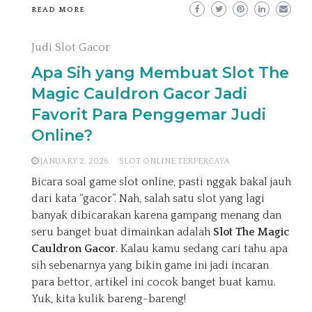
READ MORE
Judi Slot Gacor
Apa Sih yang Membuat Slot The
Magic Cauldron Gacor Jadi
Favorit Para Penggemar Judi
Online?
JANUARY 2, 2026
SLOT ONLINE TERPERCAYA
Bicara soal game slot online, pasti nggak bakal jauh
dari kata “gacor”. Nah, salah satu slot yang lagi
banyak dibicarakan karena gampang menang dan
seru banget buat dimainkan adalah
Slot The Magic
Cauldron Gacor
. Kalau kamu sedang cari tahu apa
sih sebenarnya yang bikin game ini jadi incaran
para bettor, artikel ini cocok banget buat kamu.
Yuk, kita kulik bareng-bareng!