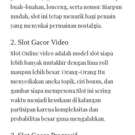
buah-buahan, lonceng, serta nomor. Biarpun
mudah, slot ini tetap menarik bagi pemain
yang menyukai permainan nostalgia.
2. Slot Gacor Video
Slot Online video adalah model slot siapa
lebih banyak mutakhir dengan lima roll
maupun lebih besar. Orang-Orang Itu
menyediakan aneka topik, ciri bonus, dan
gambar siapa mempesona.Slot ini sering
waktu menjadi kesukaan di kalangan
partisipan karena kompleksitas dan
probabilitas besar guna mengalahkan.