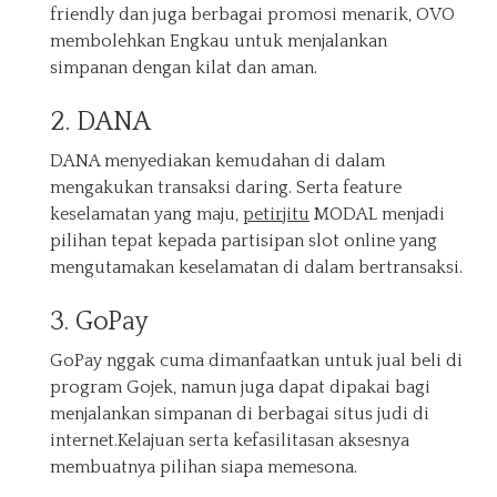
friendly dan juga berbagai promosi menarik, OVO
membolehkan Engkau untuk menjalankan
simpanan dengan kilat dan aman.
2. DANA
DANA menyediakan kemudahan di dalam
mengakukan transaksi daring. Serta feature
keselamatan yang maju,
petirjitu
MODAL menjadi
pilihan tepat kepada partisipan slot online yang
mengutamakan keselamatan di dalam bertransaksi.
3. GoPay
GoPay nggak cuma dimanfaatkan untuk jual beli di
program Gojek, namun juga dapat dipakai bagi
menjalankan simpanan di berbagai situs judi di
internet.Kelajuan serta kefasilitasan aksesnya
membuatnya pilihan siapa memesona.