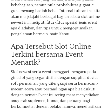
kebahagiaan, namun pula probabilitas gigantic
guna menang hadiah hebat. Internal tulisan ini, kita
akan menjelajahi berbagai bagian sebab slot online
newest ini, meliputi fitur-fitur spesial, jenis event
apa diadakan, dan tips untuk mengoptimalkan
pengalaman bermain-main Kamu.
Apa Tersebut Slot Online
Terkini bersama Event
Menarik?
Slot newest serta event menggaet mengacu pada
gim slot yang segar dirilis dengan supplier device
soft permainan, yang dilengkapi serta bermacam-
macam acara atau pertandingan apa bisa diikuti
dengan pemain.Event ini sering masa menyediakan
anugerah suplemen, bonus, dan peluang bagi
berkompetisi dengan pelaku lainnya, menghasilkan