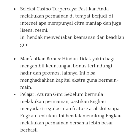
Seleksi Casino Terpercaya: Pastikan Anda
melakukan permainan di tempat berjudi di
internet apa mempunyai citra mantap dan juga
lisensi resmi.
Ini hendak menyediakan keamanan dan keadilan
gim.
Manfaatkan Bonus: Hindari tidak yakin bagi
mengambil keuntungan bonus terlindungi
hadir dan promosi lainnya. Ini bisa
menghadiahkan kapital ekstra guna bermain-
main.
Pelajari Aturan Gim: Sebelum bermula
melakukan permainan, pastikan Engkau
menyadari regulasi dan feature asal slot siapa
Engkau tentukan. Ini hendak menolong Engkau
melakukan permainan bersama lebih besar
berhasil.