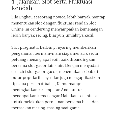
4. Jalankan Slot serta Fluktuasi
Rendah
Bila Engkau seseorang novice, lebih banyak mantap
menentukan slot dengan fluktuasi rendah.Slot
Online ini cenderung menyampaikan kemenangan
lebih banyak sering, biarpun jumlahnya kecil.
Slot pragmatic berbunyi nyaring memberikan
pengalaman bermain-main siapa menarik serta
peluang menang apa lebih baik dibandingkan
bersama slot gacor lain-lain. Dengan menyadari
ciri-ciri slot gacor gacor, menemukan sebab di
putar popularitasnya, dan juga mengaplikasikan
tips apa pernah dibahas, Kamu mampu
meningkatkan kesempatan Anda untuk
mendapatkan kemenangan.Hafalkan senantiasa
untuk melakukan permainan bersama bijak dan
merasakan masing-masing saat game.…