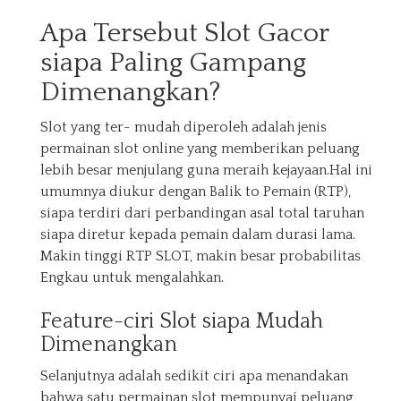
Apa Tersebut Slot Gacor
siapa Paling Gampang
Dimenangkan?
Slot yang ter- mudah diperoleh adalah jenis
permainan slot online yang memberikan peluang
lebih besar menjulang guna meraih kejayaan.Hal ini
umumnya diukur dengan Balik to Pemain (RTP),
siapa terdiri dari perbandingan asal total taruhan
siapa diretur kepada pemain dalam durasi lama.
Makin tinggi RTP SLOT, makin besar probabilitas
Engkau untuk mengalahkan.
Feature-ciri Slot siapa Mudah
Dimenangkan
Selanjutnya adalah sedikit ciri apa menandakan
bahwa satu permainan slot mempunyai peluang