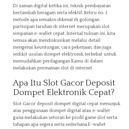
Di zaman digital ketika ini, teknik pembayaran
bertambah beragam serta efektif. Keliru no. 1
metode apa semakin dikenal di golongan
partisipan taruhan di internet merupakan slot
simpanan e-wallet cepat. Internal tulisan ini, kita
semua akan mendiskusikan melalui detail
mengenai keuntungan, cara pekerjaan, dan juga
sedikit usulan dompet elektronik terhebat untuk
memudahkan perdagangan Kamu di dalam
melakukan permainan slot di internet.
Apa Itu Slot Gacor Deposit
Dompet Elektronik Cepat?
Slot Gacor deposit dompet digital cepat menunjuk
atas penggunaan dompet digital atau e-wallet
guna melakukan setoran ke profil game slot serta
tahapan apa segera serta sederhana.E-wallet