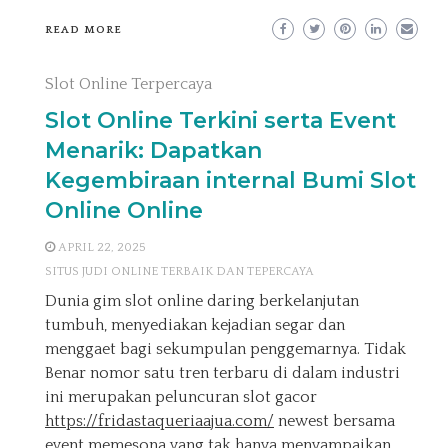
READ MORE
Slot Online Terpercaya
Slot Online Terkini serta Event
Menarik: Dapatkan
Kegembiraan internal Bumi Slot
Online Online
APRIL 22, 2025
SITUS JUDI ONLINE TERBAIK DAN TEPERCAYA
Dunia gim slot online daring berkelanjutan
tumbuh, menyediakan kejadian segar dan
menggaet bagi sekumpulan penggemarnya. Tidak
Benar nomor satu tren terbaru di dalam industri
ini merupakan peluncuran slot gacor
https://fridastaqueriaajua.com/
newest bersama
event memesona yang tak hanya menyampaikan