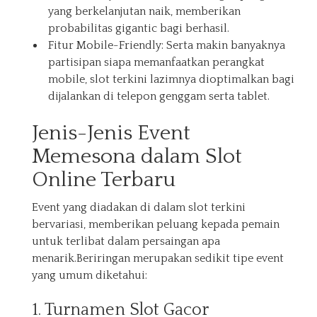
yang berkelanjutan naik, memberikan
probabilitas gigantic bagi berhasil.
Fitur Mobile-Friendly: Serta makin banyaknya
partisipan siapa memanfaatkan perangkat
mobile, slot terkini lazimnya dioptimalkan bagi
dijalankan di telepon genggam serta tablet.
Jenis-Jenis Event
Memesona dalam Slot
Online Terbaru
Event yang diadakan di dalam slot terkini
bervariasi, memberikan peluang kepada pemain
untuk terlibat dalam persaingan apa
menarik.Beriringan merupakan sedikit tipe event
yang umum diketahui:
1. Turnamen Slot Gacor