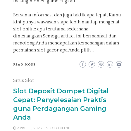
masing momen game Engkau.
Bersama informasi dan juga taktik apa tepat, Kamu
kini punya wawasan siapa lebih mantap mengenai
slot online apa terutama sederhana
dimenangkan.Semoga artikel ini bermanfaat dan
menolong Anda mendapatkan kemenangan dalam
permainan slot gacor apa Anda pilih!…
READ MORE
Situs Slot
Slot Deposit Dompet Digital
Cepat: Penyelesaian Praktis
guna Perdagangan Gaming
Anda
APRIL 18, 2025
SLOT ONLINE