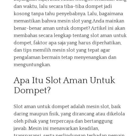
dan waktu, lalu secara tiba-tiba dompet jadi
kosong tanpa tahu penyebabnya. Lalu, bagaimana
memastikan bahwa mesin slot yang Anda mainkan
benar-benar aman untuk dompet? Artikel ini akan
membahas secara lengkap tentang slot aman untuk
dompet, faktor apa saja yang harus diperhatikan,
dan tips memilih mesin slot yang tepat agar
pengalaman bermain tetap menyenangkan dan
menguntungkan.
Apa Itu Slot Aman Untuk
Dompet?
Slot aman untuk dompet adalah mesin slot, baik
daring maupun fisik, yang dirancang atau dikelola
oleh pihak yang terpercaya dan bertanggung
jawab. Mesin ini menawarkan keadilan,
transparansi, serta perlindungan terhadap pemain