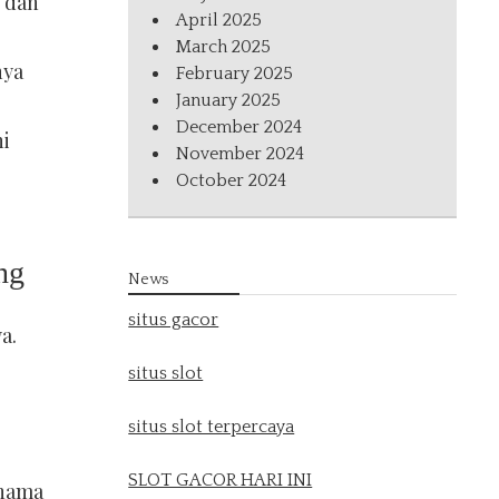
t dan
April 2025
March 2025
nya
February 2025
January 2025
December 2024
ni
November 2024
October 2024
ng
News
situs gacor
a.
situs slot
situs slot terpercaya
SLOT GACOR HARI INI
rnama