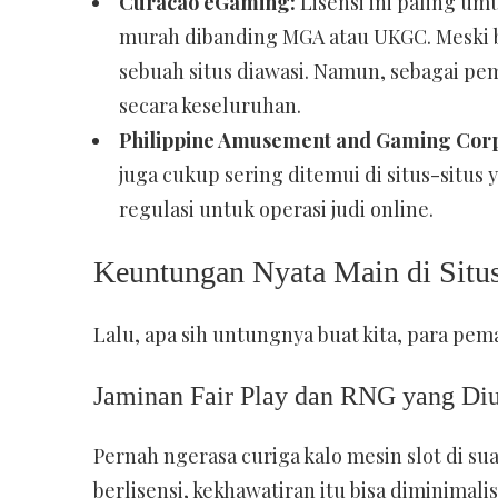
Curacao eGaming:
Lisensi ini paling um
murah dibanding MGA atau UKGC. Meski b
sebuah situs diawasi. Namun, sebagai pema
secara keseluruhan.
Philippine Amusement and Gaming Cor
juga cukup sering ditemui di situs-situs
regulasi untuk operasi judi online.
Keuntungan Nyata Main di Sit
Lalu, apa sih untungnya buat kita, para pema
Jaminan Fair Play dan RNG yang Diu
Pernah ngerasa curiga kalo mesin slot di su
berlisensi, kekhawatiran itu bisa diminimal