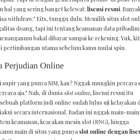
u hal yang sering banget kelewat:
lisensi resmi
. Banya
sa withdraw." Eits, tunggu dulu. Memilih situs slot onl
galitas doang, tapi ini tentang keamanan data pribadim
enanganmu bakal dibayar sampai ke rekening. Yuk, kit
jadi pertimbangan utama sebelum kamu mulai spin.
 Perjudian Online
ari supir yang punya SIM, kan? Nggak mungkin percaya
ercaya aja." Nah, di dunia
slot online
, lisensi resmi itu
sebuah platform judi online sudah lulus uji kelayakan d
kui secara internasional. Badan ini nggak main-main
stem keamanan, keacakan mesin slot (RNG), hingga
a kamu main di situs yang punya
slot online dengan lise