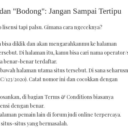
dan "Bodong": Jangan Sampai Tertipu
 lisensi tapi palsu. Gimana cara ngeceknya?
ya bisa diklik dan akan mengarahkanmu ke halaman
tersebut. Di halaman itu, kamu bisa cari nama operator/
 benar-benar terdaftar.
 bawah halaman utama situs tersebut. Di sana seharus
C/123/2020). Catat nomor ini dan cocokkan dengan
ankan, di bagian Terms & Conditions biasanya
sensi dengan benar.
laman pemain lain di forum judi online terpercaya.
situs-situs yang bermasalah.