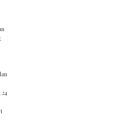
an
g
dan
 24
i