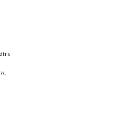
situs
nya