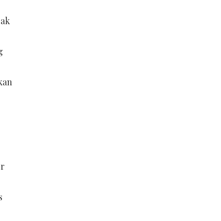
lak
g
kan
r
s