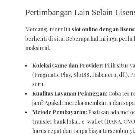
Pertimbangan Lain Selain Lisen
Memang, memilih
slot online dengan lisens
berhenti di situ. Beberapa hal ini juga pe
maksimal.
Koleksi Game dan Provider:
Pilih situs 
(Pragmatic Play, Slot88, Habanero, dll). 
seru.
Kualitas Layanan Pelanggan:
Coba tes re
jam? Apakah mereka membantu dan sopan
Metode Pembayaran:
Pastikan ada metod
transfer bank lokal, e-wallet (DANA, OV
harus cepat dan tanpa biaya tersembunyi