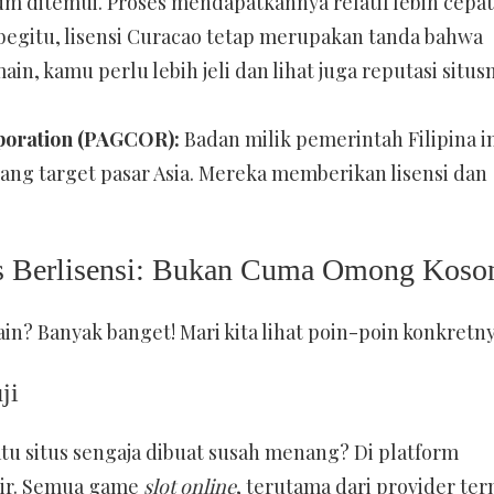
um ditemui. Proses mendapatkannya relatif lebih cepa
egitu, lisensi Curacao tetap merupakan tanda bahwa
in, kamu perlu lebih jeli dan lihat juga reputasi situs
poration (PAGCOR):
Badan milik pemerintah Filipina i
 yang target pasar Asia. Mereka memberikan lisensi dan
us Berlisensi: Bukan Cuma Omong Koso
in? Banyak banget! Mari kita lihat poin-poin konkretny
ji
atu situs sengaja dibuat susah menang? Di platform
isir. Semua game
slot online
, terutama dari provider te