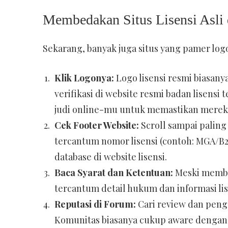
Membedakan Situs Lisensi Asli 
Sekarang, banyak juga situs yang pamer logo
Klik Logonya:
Logo lisensi resmi biasan
verifikasi di website resmi badan lisensi 
judi online-mu untuk memastikan mereka
Cek Footer Website:
Scroll sampai paling
tercantum nomor lisensi (contoh: MGA/B2
database di website lisensi.
Baca Syarat dan Ketentuan:
Meski membos
tercantum detail hukum dan informasi li
Reputasi di Forum:
Cari review dan penga
Komunitas biasanya cukup aware dengan 