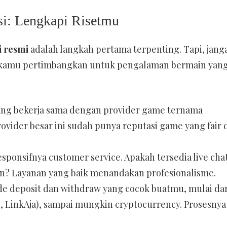
si: Lengkapi Risetmu
i resmi
adalah langkah pertama terpenting. Tapi, jang
rlu kamu pertimbangkan untuk pengalaman bermain yan
yang bekerja sama dengan provider game ternama
Provider besar ini sudah punya reputasi game yang fair 
sponsifnya customer service. Apakah tersedia live chat
? Layanan yang baik menandakan profesionalisme.
e deposit dan withdraw yang cocok buatmu, mulai dar
O, LinkAja), sampai mungkin cryptocurrency. Prosesnya
.