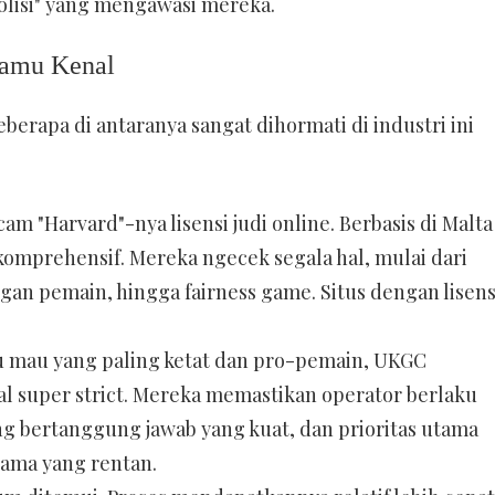
polisi" yang mengawasi mereka.
Kamu Kenal
berapa di antaranya sangat dihormati di industri ini
am "Harvard"-nya lisensi judi online. Berbasis di Malta
komprehensif. Mereka ngecek segala hal, mulai dari
gan pemain, hingga fairness game. Situs dengan lisens
 mau yang paling ketat dan pro-pemain, UKGC
nal super strict. Mereka memastikan operator berlaku
ng bertanggung jawab yang kuat, dan prioritas utama
ama yang rentan.