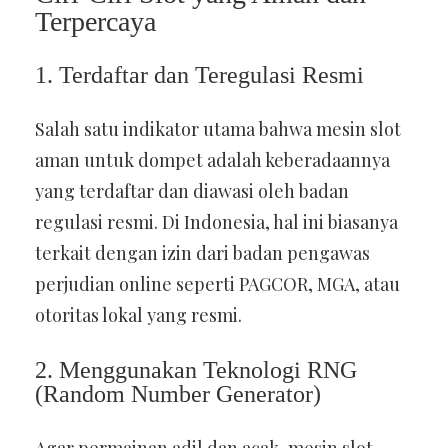
Terpercaya
1. Terdaftar dan Teregulasi Resmi
Salah satu indikator utama bahwa mesin slot
aman untuk dompet adalah keberadaannya
yang terdaftar dan diawasi oleh badan
regulasi resmi. Di Indonesia, hal ini biasanya
terkait dengan izin dari badan pengawas
perjudian online seperti PAGCOR, MGA, atau
otoritas lokal yang resmi.
2. Menggunakan Teknologi RNG
(Random Number Generator)