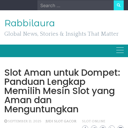
Skip
Search
to
for:
content
Rabbilaura
Global News, Stories & Insights That Matter
Slot Aman untuk Dompet:
Panduan Lengkap
Memilih Mesin Slot yang
Aman dan
Menguntungkan
SEPTEMBER 13, 2025
JUDI SLOT GACOR
SLOT ONLINE