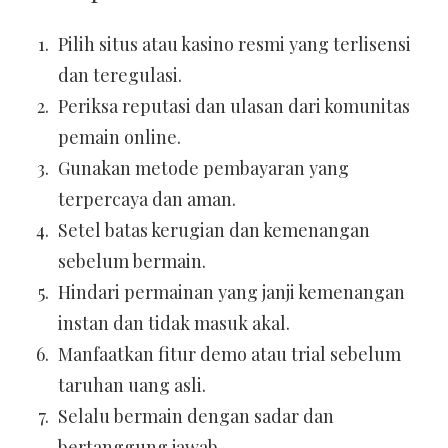
Pilih situs atau kasino resmi yang terlisensi
dan teregulasi.
Periksa reputasi dan ulasan dari komunitas
pemain online.
Gunakan metode pembayaran yang
terpercaya dan aman.
Setel batas kerugian dan kemenangan
sebelum bermain.
Hindari permainan yang janji kemenangan
instan dan tidak masuk akal.
Manfaatkan fitur demo atau trial sebelum
taruhan uang asli.
Selalu bermain dengan sadar dan
bertanggung jawab.