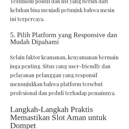
Testimoni positif dan list yang bersih dari
keluhan bisa menjadi petunjuk bahwa mesin
ini terpercaya.
5. Pilih Platform yang Responsive dan
Mudah Dipahami
Selain faktor keamanan, kenyamanan bermain
juga penting. Situs yang user-friendly dan
pelayanan pelanggan yang responsif
menunjukkan bahwa platform tersebut
profesional dan peduli terhadap pemainnya.
Langkah-Langkah Praktis
Memastikan Slot Aman untuk
Dompet