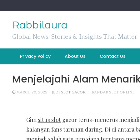
Skip
to
content
Rabbilaura
Global News, Stories & Insights That Matter
Privacy Policy
About Us
Contact Us
Menjelajahi Alam Menarik
MARCH 20, 2025
JUDI SLOT GACOR
BANDAR SLOT ONLINE
Gim
situs slot
gacor terus-menerus menjadi k
kalangan fans taruhan daring. Di di antara b
menjadi salah satu gim siapa terutama meme