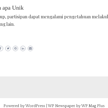
 apa Unik
idup, partisipan dapat mengalami pengetahuan melaku
ng lain.
Powered by
WordPress
|
WP Newspaper by WP Mag Plus