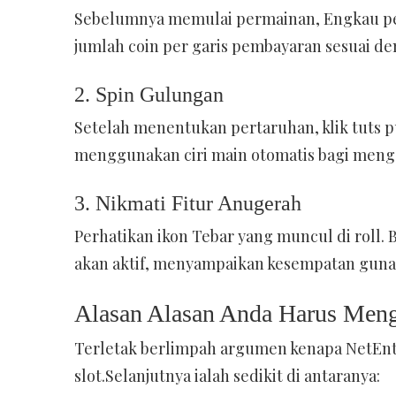
Sebelumnya memulai permainan, Engkau per
jumlah coin per garis pembayaran sesuai d
2. Spin Gulungan
Setelah menentukan pertaruhan, klik tuts
menggunakan ciri main otomatis bagi mengel
3. Nikmati Fitur Anugerah
Perhatikan ikon Tebar yang muncul di roll.
akan aktif, menyampaikan kesempatan guna
Alasan Alasan Anda Harus Meng
Terletak berlimpah argumen kenapa NetEnt 
slot.Selanjutnya ialah sedikit di antaranya: