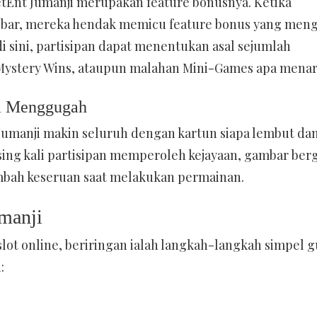
etEnt Jumanji merupakan feature bonusnya. Ketika
 Tebar, mereka hendak memicu feature bonus yang men
i sini, partisipan dapat menentukan asal sejumlah
, Mystery Wins, ataupun malahan Mini-Games apa menar
pa Menggugah
manji makin seluruh dengan kartun siapa lembut da
ng kali partisipan memperoleh kejayaan, gambar ber
bah keseruan saat melakukan permainan.
manji
ot online, beriringan ialah langkah-langkah simpel 
: