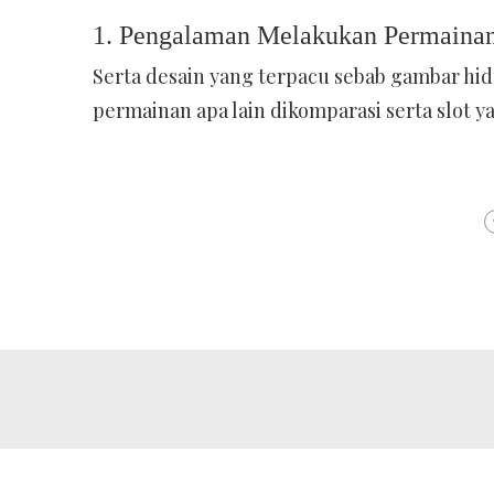
1. Pengalaman Melakukan Permainan
Serta desain yang terpacu sebab gambar h
permainan apa lain dikomparasi serta slot ya