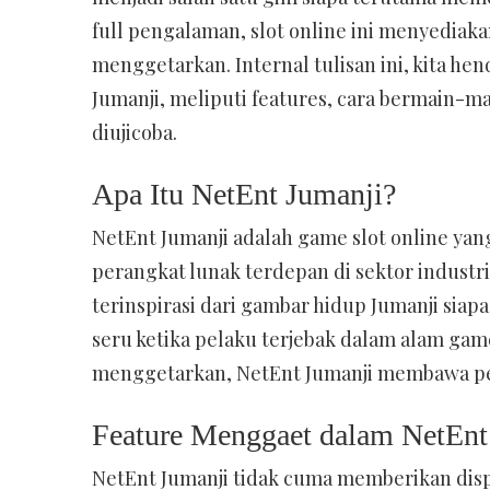
full pengalaman, slot online ini menyediak
menggetarkan. Internal tulisan ini, kita h
Jumanji, meliputi features, cara bermain-m
diujicoba.
Apa Itu NetEnt Jumanji?
NetEnt Jumanji adalah game slot online yan
perangkat lunak terdepan di sektor industr
terinspirasi dari gambar hidup Jumanji siap
seru ketika pelaku terjebak dalam alam ga
menggetarkan, NetEnt Jumanji membawa pel
Feature Menggaet dalam NetEnt
NetEnt Jumanji tidak cuma memberikan disp