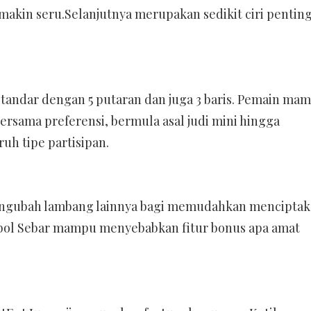
emakin seru.Selanjutnya merupakan sedikit ciri pentin
 standar dengan 5 putaran dan juga 3 baris. Pemain ma
rsama preferensi, bermula asal judi mini hingga
uh tipe partisipan.
ngubah lambang lainnya bagi memudahkan menciptak
mbol Sebar mampu menyebabkan fitur bonus apa amat