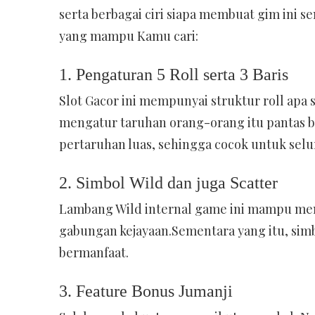
serta berbagai ciri siapa membuat gim ini s
yang mampu Kamu cari:
1. Pengaturan 5 Roll serta 3 Baris
Slot Gacor ini mempunyai struktur roll apa
mengatur taruhan orang-orang itu pantas be
pertaruhan luas, sehingga cocok untuk selur
2. Simbol Wild dan juga Scatter
Lambang Wild internal game ini mampu me
gabungan kejayaan.Sementara yang itu, si
bermanfaat.
3. Feature Bonus Jumanji