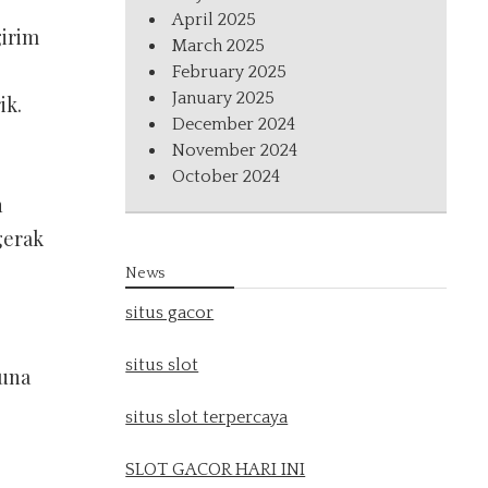
April 2025
girim
March 2025
February 2025
January 2025
ik.
December 2024
November 2024
October 2024
n
gerak
News
situs gacor
situs slot
guna
situs slot terpercaya
SLOT GACOR HARI INI