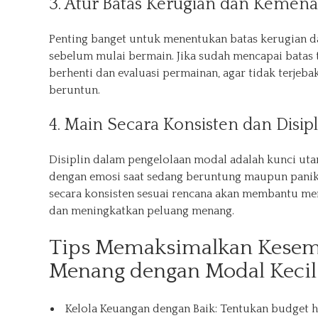
3. Atur Batas Kerugian dan Kemen
Penting banget untuk menentukan batas kerugian d
sebelum mulai bermain. Jika sudah mencapai batas 
berhenti dan evaluasi permainan, agar tidak terjeb
beruntun.
4. Main Secara Konsisten dan Disipl
Disiplin dalam pengelolaan modal adalah kunci uta
dengan emosi saat sedang beruntung maupun panik 
secara konsisten sesuai rencana akan membantu me
dan meningkatkan peluang menang.
Tips Memaksimalkan Kese
Menang dengan Modal Kecil 
Kelola Keuangan dengan Baik: Tentukan budget 