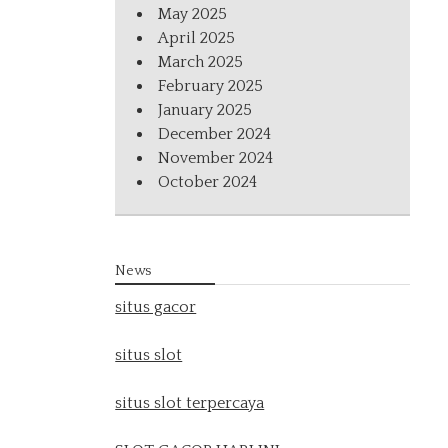
May 2025
April 2025
March 2025
February 2025
January 2025
December 2024
November 2024
October 2024
News
situs gacor
situs slot
situs slot terpercaya