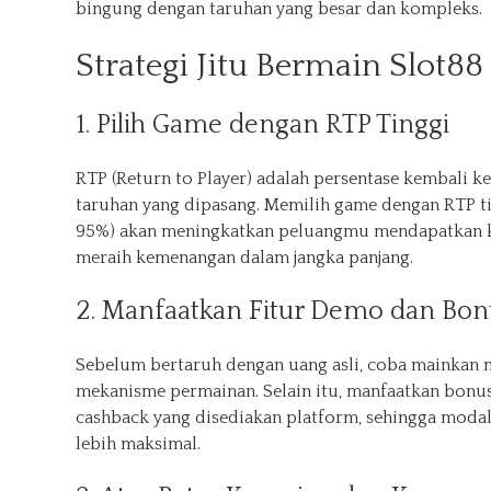
bingung dengan taruhan yang besar dan kompleks.
Strategi Jitu Bermain Slot88
1. Pilih Game dengan RTP Tinggi
RTP (Return to Player) adalah persentase kembali k
taruhan yang dipasang. Memilih game dengan RTP tin
95%) akan meningkatkan peluangmu mendapatkan 
meraih kemenangan dalam jangka panjang.
2. Manfaatkan Fitur Demo dan Bon
Sebelum bertaruh dengan uang asli, coba mainkan 
mekanisme permainan. Selain itu, manfaatkan bonus 
cashback yang disediakan platform, sehingga modal
lebih maksimal.