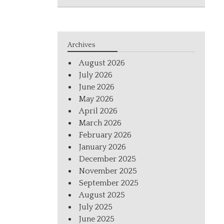
Archives
August 2026
July 2026
June 2026
May 2026
April 2026
March 2026
February 2026
January 2026
December 2025
November 2025
September 2025
August 2025
July 2025
June 2025