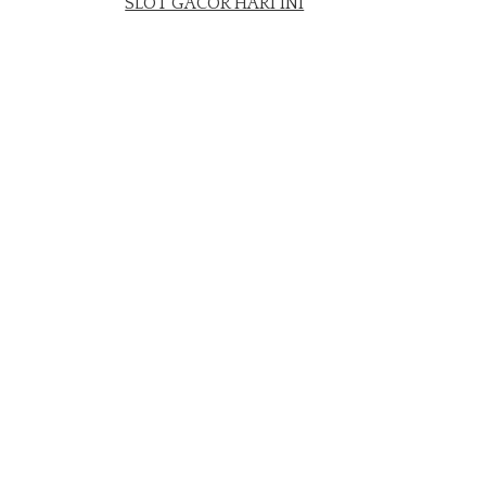
SLOT GACOR HARI INI