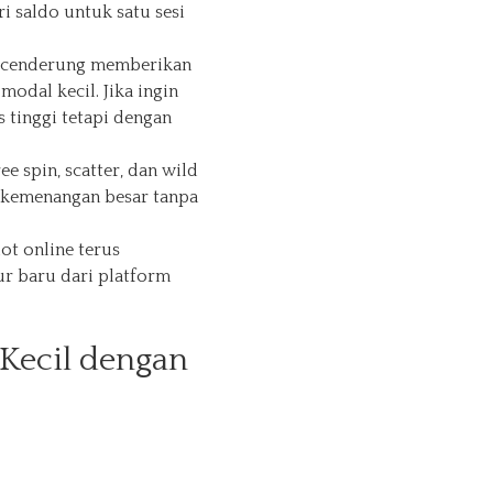
i saldo untuk satu sesi
i cenderung memberikan
modal kecil. Jika ingin
s tinggi tetapi dengan
ee spin, scatter, dan wild
kemenangan besar tanpa
ot online terus
tur baru dari platform
Kecil dengan