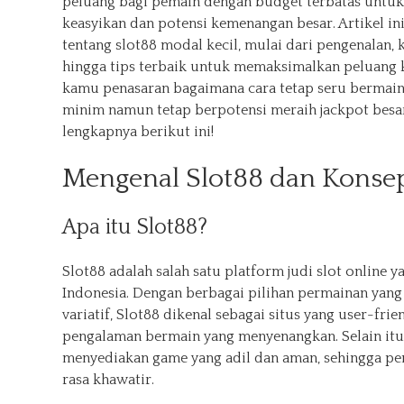
peluang bagi pemain dengan budget terbatas untuk
keasyikan dan potensi kemenangan besar. Artikel i
tentang slot88 modal kecil, mulai dari pengenalan, k
hingga tips terbaik untuk memaksimalkan peluang k
kamu penasaran bagaimana cara tetap seru bermain
minim namun tetap berpotensi meraih jackpot besar
lengkapnya berikut ini!
Mengenal Slot88 dan Konsep
Apa itu Slot88?
Slot88 adalah salah satu platform judi slot online 
Indonesia. Dengan berbagai pilihan permainan yan
variatif, Slot88 dikenal sebagai situs yang user-fr
pengalaman bermain yang menyenangkan. Selain itu,
menyediakan game yang adil dan aman, sehingga pe
rasa khawatir.