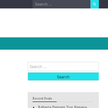
Search
for:
Search
for:
Recent Posts
Rahasia Pemain Tua: Kenapa