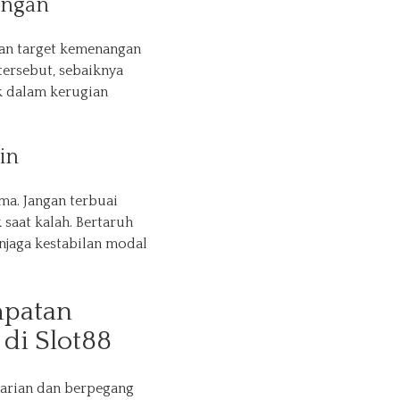
angan
an target kemenangan
tersebut, sebaiknya
ak dalam kerugian
in
ma. Jangan terbuai
saat kalah. Bertaruh
njaga kestabilan modal
mpatan
di Slot88
harian dan berpegang