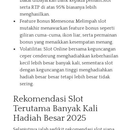
bakal dibayarkan balik kepada pemain.Slot
serta RTP di atas 95% biasanya lebih
menghasilkan.
Feature Bonus Memesona: Melimpah slot
mutakhir menawarkan feature bonus seperti
giliran cuma-cuma, ikon liar, serta permainan
bonus yang menaikkan kesempatan menang.
Volatilitas: Slot Online bersama keguncangan
ceper cenderung menghadiahkan keberhasilan
kecil lebih besar banyak kali, sementara slot
dengan keguncangan tinggi menghadiahkan
hadiah besar besar tetapi lebih besar tidak
sering.
Rekomendasi Slot
Terutama Banyak Kali
Hadiah Besar 2025
Selanjutnya ialah sedikit rekomendasi slot siapa