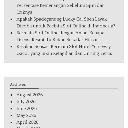
Persentase Kemenangan Sebelum Spin dan
Triknya
Apakah Spadegaming Lucky Cai Shen Layak
Dicoba untuk Pecinta Slot Online di Indonesia?
Bermain Slot Online dengan Aman: Kenapa
Lisensi Resmi Itu Bukan Sekadar Hiasan
Rasakan Sensasi Bermain Slot Hotel Yeti-Way
Gacor yang Bikin Ketagihan dan Untung Terus
Archives
August 2026
July 2026
June 2026
May 2026
April 2026