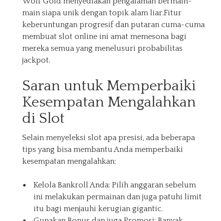
Wolf Gold menyediakan pengalaman bermain-
main siapa unik dengan topik alam liar.Fitur
keberuntungan progresif dan putaran cuma-cuma
membuat slot online ini amat memesona bagi
mereka semua yang menelusuri probabilitas
jackpot.
Saran untuk Memperbaiki
Kesempatan Mengalahkan
di Slot
Selain menyeleksi slot apa presisi, ada beberapa
tips yang bisa membantu Anda memperbaiki
kesempatan mengalahkan:
Kelola Bankroll Anda: Pilih anggaran sebelum
ini melakukan permainan dan juga patuhi limit
itu bagi menjauhi kerugian gigantic.
Gunakan Bonus dan juga Promosi: Banyak