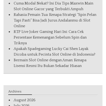
Cuma Modal Nekat? Ini Dia Tips Maxwin Main
Slot Online Gacor yang Terbukti Ampuh
Rahasia Pemain Tua: Kenapa Strategi “Spin Pelan
Tapi Pasti” Bisa Jadi Jurus Andalanmu di Slot
Online
RTP Live Joker Gaming Hari Ini: Cara Cek
Persentase Kemenangan Sebelum Spin dan
Triknya
Apakah Spadegaming Lucky Cai Shen Layak
Dicoba untuk Pecinta Slot Online di Indonesia?
Bermain Slot Online dengan Aman: Kenapa
Lisensi Resmi Itu Bukan Sekadar Hiasan
Archives
August 2026
July 2026