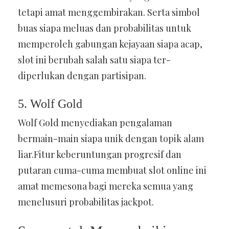
tetapi amat menggembirakan. Serta simbol
buas siapa meluas dan probabilitas untuk
memperoleh gabungan kejayaan siapa acap,
slot ini berubah salah satu siapa ter-
diperlukan dengan partisipan.
5. Wolf Gold
Wolf Gold menyediakan pengalaman
bermain-main siapa unik dengan topik alam
liar.Fitur keberuntungan progresif dan
putaran cuma-cuma membuat slot online ini
amat memesona bagi mereka semua yang
menelusuri probabilitas jackpot.