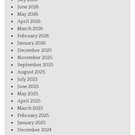
June 2026
May 2026
April 2026
March 2026
February 2026
January 2026
December 2025
November 2025
September 2025
August 2025
July 2025
June 2025
May 2025
April 2025
March 2025
February 2025
January 2025
December 2024