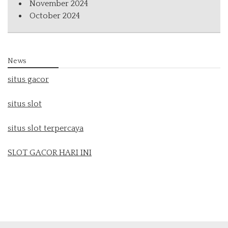
November 2024
October 2024
News
situs gacor
situs slot
situs slot terpercaya
SLOT GACOR HARI INI