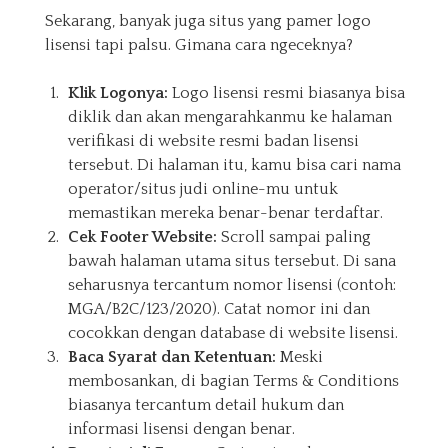
Sekarang, banyak juga situs yang pamer logo
lisensi tapi palsu. Gimana cara ngeceknya?
Klik Logonya:
Logo lisensi resmi biasanya bisa
diklik dan akan mengarahkanmu ke halaman
verifikasi di website resmi badan lisensi
tersebut. Di halaman itu, kamu bisa cari nama
operator/situs judi online-mu untuk
memastikan mereka benar-benar terdaftar.
Cek Footer Website:
Scroll sampai paling
bawah halaman utama situs tersebut. Di sana
seharusnya tercantum nomor lisensi (contoh:
MGA/B2C/123/2020). Catat nomor ini dan
cocokkan dengan database di website lisensi.
Baca Syarat dan Ketentuan:
Meski
membosankan, di bagian Terms & Conditions
biasanya tercantum detail hukum dan
informasi lisensi dengan benar.