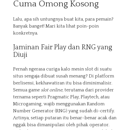
Cuma Omong Kosong
Lalu, apa sih untungnya buat kita, para pemain?
Banyak banget! Mari kita lihat poin-poin
konkretnya.
Jaminan Fair Play dan RNG yang
Diuji
Pernah ngerasa curiga kalo mesin slot di suatu
situs sengaja dibuat susah menang? Di platform
berlisensi, kekhawatiran itu bisa diminimalisir.
Semua game
slot online
, terutama dari provider
ternama seperti Pragmatic Play, Playtech, atau
Microgaming, wajib menggunakan Random
Number Generator (RNG) yang sudah di-certify.
Artinya, setiap putaran itu benar-benar acak dan
nggak bisa dimanipulasi oleh pihak operator.