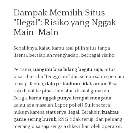
Dampak Memilih Situs
"Ilegal": Risiko yang Nggak
Main-Main
Sebaliknya, kalau kamu asal pilih situs tanpa
lisensi, bersiaplah menghadapi berbagai risiko:
Pertama,
uangmu bisa hilang begitu saja.
Situs
bisa tiba-tiba "tenggelam" dan semua saldo pemain
lenyap. Kedua,
data pribadimu tidak aman.
Bisa
saja dijual ke pihak lain atau disalahgunakan.
Ketiga,
kamu nggak punya tempat mengadu
kalau ada masalah. Lapor polisi? Sulit secara
hukum karena statusnya ilegal. Terakhir,
kualitas
game sering buruk
, RNG tidak teruji, dan peluang
menang bisa saja sengaja dikecilkan oleh operator.