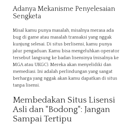
Adanya Mekanisme Penyelesaian
Sengketa
Misal kamu punya masalah, misalnya merasa ada
bug di game atau masalah transaksi yang nggak
kunjung selesai. Di situs berlisensi, kamu punya
jalur pengaduan. Kamu bisa mengeluhkan operator
tersebut langsung ke badan lisensinya (misalnya ke
MGA atau UKGC). Mereka akan menyelidiki dan
memediasi. Ini adalah perlindungan yang sangat
berharga yang nggak akan kamu dapatkan di situs
tanpa lisensi.
Membedakan Situs Lisensi
Asli dan "Bodong": Jangan
Sampai Tertipu