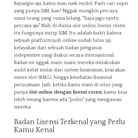
Bayangin aja, kamu mau naik mobil. Pasti cari supir
yang punya SIM, kan? Nggak mungkin percaya
sama orang yang cuma bilang, "Saya jago nyetir,
percaya aja." Nah, di dunia
slot online
, lisensi resmi
itu fungsinya mirip SIM. Itu adalah bukti bahwa
sebuah platform judi online sudah lulus uji
kelayakan dari sebuah badan pengawas
independen yang diakui secara internasional.
Badan ini nggak main-main; mereka melakukan
audit ketat mulai dari sistem keamanan, keacakan
mesin slot (RNG), hingga kesehatan finansial
perusahaan. Jadi, ketika kamu main di situs yang
punya
slot online dengan lisensi resmi
, kamu bisa
lebih tenang karena ada "polisi" yang mengawasi
mereka.
Badan Lisensi Terkenal yang Perlu
Kamu Kenal