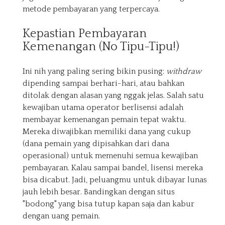
metode pembayaran yang terpercaya.
Kepastian Pembayaran
Kemenangan (No Tipu-Tipu!)
Ini nih yang paling sering bikin pusing:
withdraw
dipending sampai berhari-hari, atau bahkan
ditolak dengan alasan yang nggak jelas. Salah satu
kewajiban utama operator berlisensi adalah
membayar kemenangan pemain tepat waktu.
Mereka diwajibkan memiliki dana yang cukup
(dana pemain yang dipisahkan dari dana
operasional) untuk memenuhi semua kewajiban
pembayaran. Kalau sampai bandel, lisensi mereka
bisa dicabut. Jadi, peluangmu untuk dibayar lunas
jauh lebih besar. Bandingkan dengan situs
"bodong" yang bisa tutup kapan saja dan kabur
dengan uang pemain.