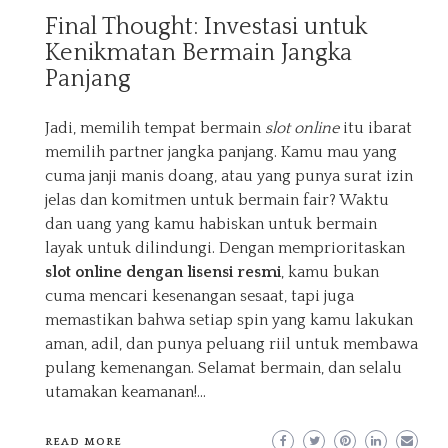
Final Thought: Investasi untuk
Kenikmatan Bermain Jangka
Panjang
Jadi, memilih tempat bermain
slot online
itu ibarat
memilih partner jangka panjang. Kamu mau yang
cuma janji manis doang, atau yang punya surat izin
jelas dan komitmen untuk bermain fair? Waktu
dan uang yang kamu habiskan untuk bermain
layak untuk dilindungi. Dengan memprioritaskan
slot online dengan lisensi resmi
, kamu bukan
cuma mencari kesenangan sesaat, tapi juga
memastikan bahwa setiap spin yang kamu lakukan
aman, adil, dan punya peluang riil untuk membawa
pulang kemenangan. Selamat bermain, dan selalu
utamakan keamanan!…
READ MORE