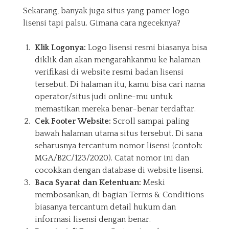
Sekarang, banyak juga situs yang pamer logo
lisensi tapi palsu. Gimana cara ngeceknya?
Klik Logonya:
Logo lisensi resmi biasanya bisa
diklik dan akan mengarahkanmu ke halaman
verifikasi di website resmi badan lisensi
tersebut. Di halaman itu, kamu bisa cari nama
operator/situs judi online-mu untuk
memastikan mereka benar-benar terdaftar.
Cek Footer Website:
Scroll sampai paling
bawah halaman utama situs tersebut. Di sana
seharusnya tercantum nomor lisensi (contoh:
MGA/B2C/123/2020). Catat nomor ini dan
cocokkan dengan database di website lisensi.
Baca Syarat dan Ketentuan:
Meski
membosankan, di bagian Terms & Conditions
biasanya tercantum detail hukum dan
informasi lisensi dengan benar.