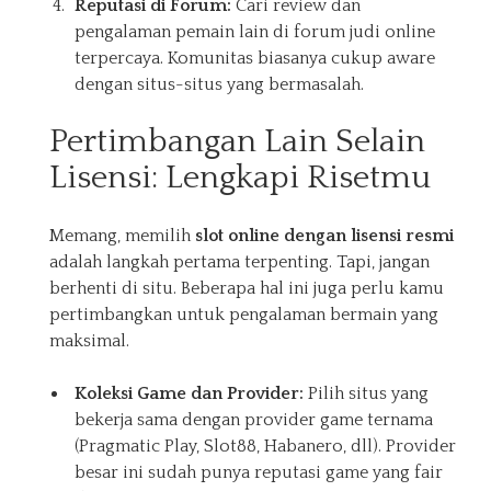
Reputasi di Forum:
Cari review dan
pengalaman pemain lain di forum judi online
terpercaya. Komunitas biasanya cukup aware
dengan situs-situs yang bermasalah.
Pertimbangan Lain Selain
Lisensi: Lengkapi Risetmu
Memang, memilih
slot online dengan lisensi resmi
adalah langkah pertama terpenting. Tapi, jangan
berhenti di situ. Beberapa hal ini juga perlu kamu
pertimbangkan untuk pengalaman bermain yang
maksimal.
Koleksi Game dan Provider:
Pilih situs yang
bekerja sama dengan provider game ternama
(Pragmatic Play, Slot88, Habanero, dll). Provider
besar ini sudah punya reputasi game yang fair