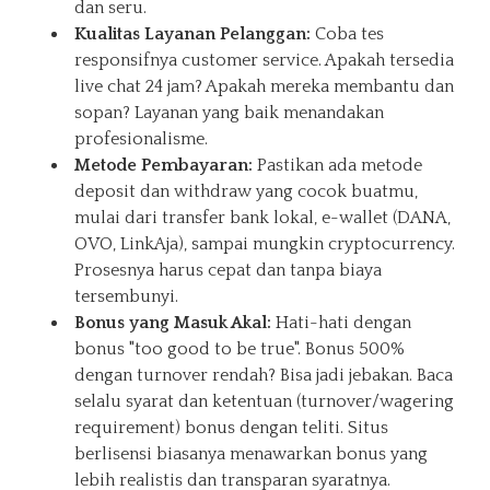
dan seru.
Kualitas Layanan Pelanggan:
Coba tes
responsifnya customer service. Apakah tersedia
live chat 24 jam? Apakah mereka membantu dan
sopan? Layanan yang baik menandakan
profesionalisme.
Metode Pembayaran:
Pastikan ada metode
deposit dan withdraw yang cocok buatmu,
mulai dari transfer bank lokal, e-wallet (DANA,
OVO, LinkAja), sampai mungkin cryptocurrency.
Prosesnya harus cepat dan tanpa biaya
tersembunyi.
Bonus yang Masuk Akal:
Hati-hati dengan
bonus "too good to be true". Bonus 500%
dengan turnover rendah? Bisa jadi jebakan. Baca
selalu syarat dan ketentuan (turnover/wagering
requirement) bonus dengan teliti. Situs
berlisensi biasanya menawarkan bonus yang
lebih realistis dan transparan syaratnya.