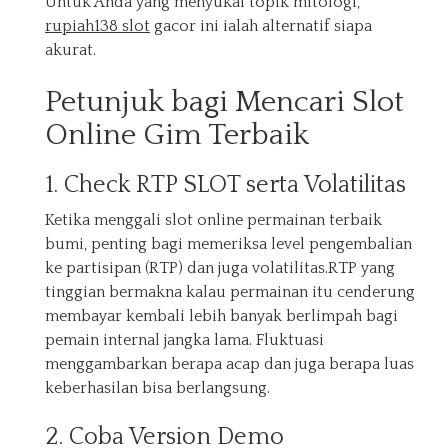
Untuk Anda yang menyukai topik mitologi,
rupiah138 slot
gacor ini ialah alternatif siapa
akurat.
Petunjuk bagi Mencari Slot
Online Gim Terbaik
1. Check RTP SLOT serta Volatilitas
Ketika menggali slot online permainan terbaik
bumi, penting bagi memeriksa level pengembalian
ke partisipan (RTP) dan juga volatilitas.RTP yang
tinggian bermakna kalau permainan itu cenderung
membayar kembali lebih banyak berlimpah bagi
pemain internal jangka lama. Fluktuasi
menggambarkan berapa acap dan juga berapa luas
keberhasilan bisa berlangsung.
2. Coba Version Demo