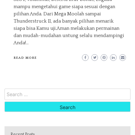
mampu mengetahui game siapa sesuai dengan
pilihan Anda. Dari Mega Moolah sampai
Thunderstruck II, ada banyak pilihan menarik
siapa bisa Kamu uji.Aman melakukan permainan
dan mudah-mudahan untung selalu mendampingi
Anda!…
READ MORE
Search
for:
Recent Posts