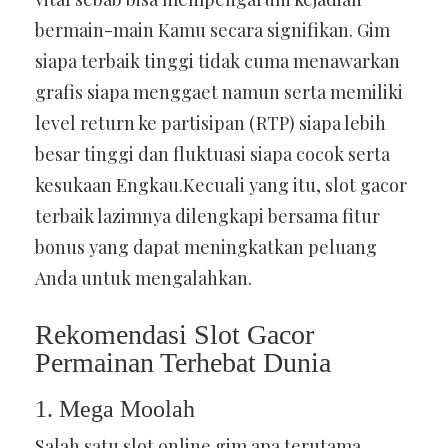
bermain-main Kamu secara signifikan. Gim
siapa terbaik tinggi tidak cuma menawarkan
grafis siapa menggaet namun serta memiliki
level return ke partisipan (RTP) siapa lebih
besar tinggi dan fluktuasi siapa cocok serta
kesukaan Engkau.Kecuali yang itu, slot gacor
terbaik lazimnya dilengkapi bersama fitur
bonus yang dapat meningkatkan peluang
Anda untuk mengalahkan.
Rekomendasi Slot Gacor
Permainan Terhebat Dunia
1. Mega Moolah
Salah satu slot online gim apa terutama