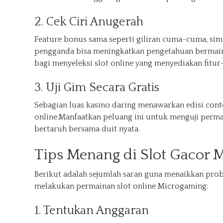
2. Cek Ciri Anugerah
Feature bonus sama seperti giliran cuma-cuma, simb
pengganda bisa meningkatkan pengetahuan bermain
bagi menyeleksi slot online yang menyediakan fitur-
3. Uji Gim Secara Gratis
Sebagian luas kasino daring menawarkan edisi cont
online.Manfaatkan peluang ini untuk menguji perma
bertaruh bersama duit nyata.
Tips Menang di Slot Gacor 
Berikut adalah sejumlah saran guna menaikkan prob
melakukan permainan slot online Microgaming:
1. Tentukan Anggaran