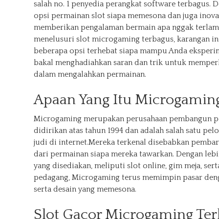
salah no. 1 penyedia perangkat software terbagu
opsi permainan slot siapa memesona dan juga inova
memberikan pengalaman bermain apa nggak terlamp
menelusuri slot microgaming terbagus, karangan i
beberapa opsi terhebat siapa mampu Anda eksperi
bakal menghadiahkan saran dan trik untuk memperb
dalam mengalahkan permainan.
Apaan Yang Itu Microgamin
Microgaming merupakan perusahaan pembangun pe
didirikan atas tahun 1994 dan adalah salah satu pel
judi di internet.Mereka terkenal disebabkan pembaru
dari permainan siapa mereka tawarkan. Dengan lebi
yang disediakan, meliputi slot online, gim meja, ser
pedagang, Microgaming terus memimpin pasar den
serta desain yang memesona.
Slot Gacor Microgaming Ter