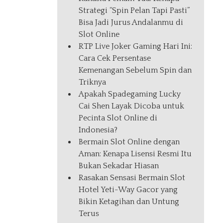
Strategi “Spin Pelan Tapi Pasti”
Bisa Jadi Jurus Andalanmu di
Slot Online
RTP Live Joker Gaming Hari Ini:
Cara Cek Persentase
Kemenangan Sebelum Spin dan
Triknya
Apakah Spadegaming Lucky
Cai Shen Layak Dicoba untuk
Pecinta Slot Online di
Indonesia?
Bermain Slot Online dengan
Aman: Kenapa Lisensi Resmi Itu
Bukan Sekadar Hiasan
Rasakan Sensasi Bermain Slot
Hotel Yeti-Way Gacor yang
Bikin Ketagihan dan Untung
Terus