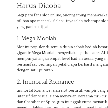
Harus Dicoba
Bagi para fans slot online, Microgaming menawa
pilihan apa menarik. Selanjutnya ialah beberapa sl
yang pantas dijajal:
1. Mega Moolah
Slot ini populer di semua dunia sebab hadiah besar
gigantic.Mega Moolah menyediakan judul safari Afr
mempunyai angka empat level hadiah besar, yang me
bermanfaat. Berlimpah pelaku apa berhasil mengala
dengan satu putaran!
2. Immortal Romance
Immortal Romance ialah slot bertajuk vampir yang
intensif dan visual siapa menawan. Bersama ciri-cir
dan Chamber of Spins, gim ini nggak cuma menarik
menghadiahkan berlimpah kesempatan bagi berhasil.