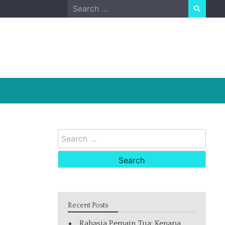
Search
for:
Search
for:
Recent Posts
Rahasia Pemain Tua: Kenapa