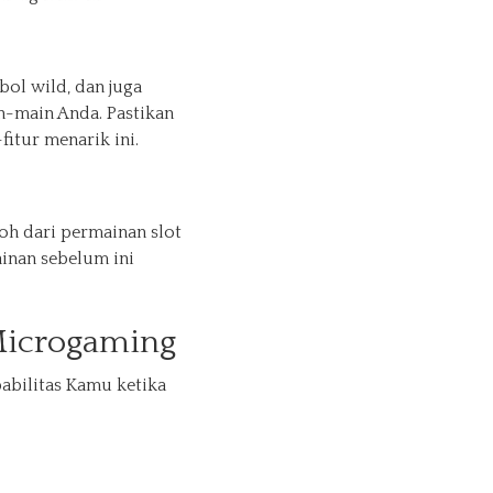
ol wild, dan juga
-main Anda. Pastikan
fitur menarik ini.
oh dari permainan slot
inan sebelum ini
Microgaming
abilitas Kamu ketika