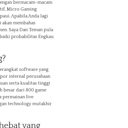
s. Dengan bermacam-macam
tif, Micro Gaming
aui. Apabila Anda lagi
ni akan membahas
men. Saya Dan Teman pula
aiki probabilitas Engkau
g?
rangkat software yang
opor internal perusahaan
an serta kualitas tinggi
h besar dari 800 game
ta permainan live
gan technology mutakhir
hebat yang