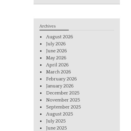
Archives
August 2026
July 2026
June 2026
May 2026
April 2026
March 2026
February 2026
January 2026
December 2025
November 2025
September 2025
August 2025
July 2025
June 2025