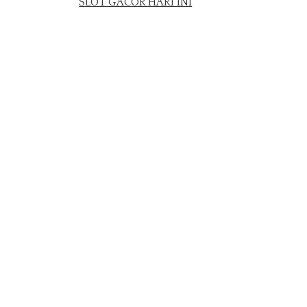
SLOT GACOR HARI INI