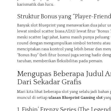
karismatik dan lucu.
Struktur Bonus yang “Player-Friend
Banyak slot Blueprint yang menawarkan dua jalur 
lewat simbol scatter biasa ATAU lewat fitur “Bonus Tr
meski scatter lagi jahat, kamu masih punya peluan
round dengan mengumpulkan simbol tertentu atau me
menciptakan rasa kontrol yang lebih besar dan meng
“Bonus Buy” (beli fitur bonus) juga sering hadir den
taruhan, memberikan fleksibilitas pada pemain.
Mengupas Beberapa Judul A
Dari Sekadar Grafis
Mari kita lihat beberapa slot yang selalu jadi baha
muncul di setiap
ulasan Blueprint Gaming slot
yan
1. Fishin’ Frenzy Series (The Legen