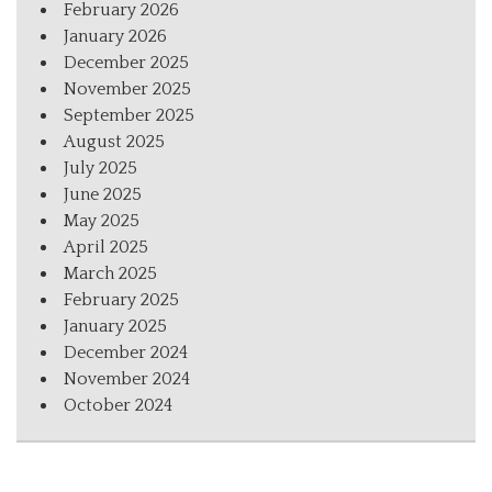
February 2026
January 2026
December 2025
November 2025
September 2025
August 2025
July 2025
June 2025
May 2025
April 2025
March 2025
February 2025
January 2025
December 2024
November 2024
October 2024