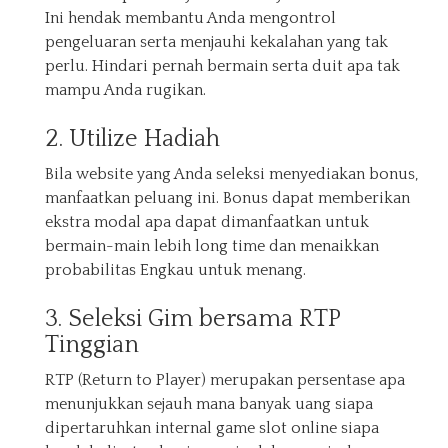
Ini hendak membantu Anda mengontrol
pengeluaran serta menjauhi kekalahan yang tak
perlu. Hindari pernah bermain serta duit apa tak
mampu Anda rugikan.
2. Utilize Hadiah
Bila website yang Anda seleksi menyediakan bonus,
manfaatkan peluang ini. Bonus dapat memberikan
ekstra modal apa dapat dimanfaatkan untuk
bermain-main lebih long time dan menaikkan
probabilitas Engkau untuk menang.
3. Seleksi Gim bersama RTP
Tinggian
RTP (Return to Player) merupakan persentase apa
menunjukkan sejauh mana banyak uang siapa
dipertaruhkan internal game slot online siapa