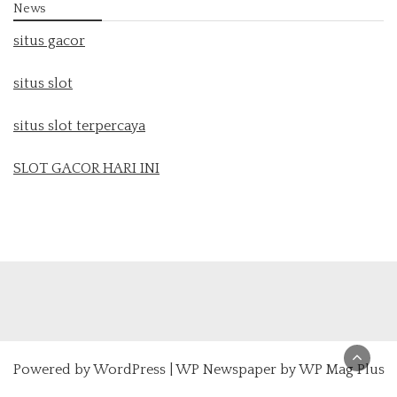
News
situs gacor
situs slot
situs slot terpercaya
SLOT GACOR HARI INI
Powered by
WordPress
|
WP Newspaper by WP Mag Plus