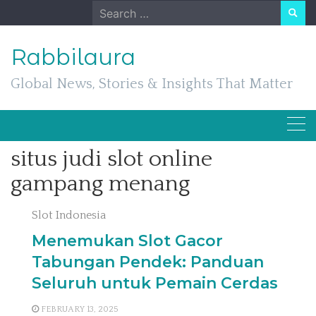
Skip
Search
to
for:
content
Rabbilaura
Global News, Stories & Insights That Matter
situs judi slot online
gampang menang
Slot Indonesia
Menemukan Slot Gacor
Tabungan Pendek: Panduan
Seluruh untuk Pemain Cerdas
FEBRUARY 13, 2025