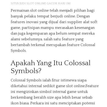
SITUS JUDI SLOT ONLINE GACOR HARI INI
Permainan slot online telah menjadi pilihan bagi
banyak pelaku tempat berjudi online. Dengan
features inovasi yang dijual dari supplier alat soft
game, partisipan mampu merasakan kesenangan
dan juga kegemparan apa belum sempat mereka
alami sebelumnya. salah satu feature yang
bertambah terkenal merupakan feature Colossal
Symbols.
Apakah Yang Itu Colossal
Symbols?
Colossal Symbols ialah fitur istimewa siapa
diketahui internal sedikit game slot online.Feature
ini mengizinkan simbol internal game untuk
berkembang beralih size apa lebih besar sebab
ikon biasa. Perkara ini satu menciptakan potensi