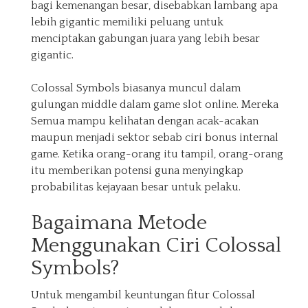
bagi kemenangan besar, disebabkan lambang apa
lebih gigantic memiliki peluang untuk
menciptakan gabungan juara yang lebih besar
gigantic.
Colossal Symbols biasanya muncul dalam
gulungan middle dalam game slot online. Mereka
Semua mampu kelihatan dengan acak-acakan
maupun menjadi sektor sebab ciri bonus internal
game. Ketika orang-orang itu tampil, orang-orang
itu memberikan potensi guna menyingkap
probabilitas kejayaan besar untuk pelaku.
Bagaimana Metode
Menggunakan Ciri Colossal
Symbols?
Untuk mengambil keuntungan fitur Colossal