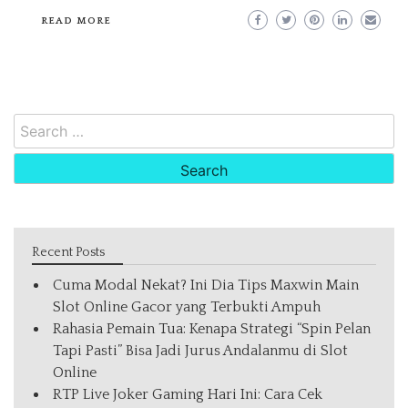
READ MORE
Search
for:
Recent Posts
Cuma Modal Nekat? Ini Dia Tips Maxwin Main
Slot Online Gacor yang Terbukti Ampuh
Rahasia Pemain Tua: Kenapa Strategi “Spin Pelan
Tapi Pasti” Bisa Jadi Jurus Andalanmu di Slot
Online
RTP Live Joker Gaming Hari Ini: Cara Cek