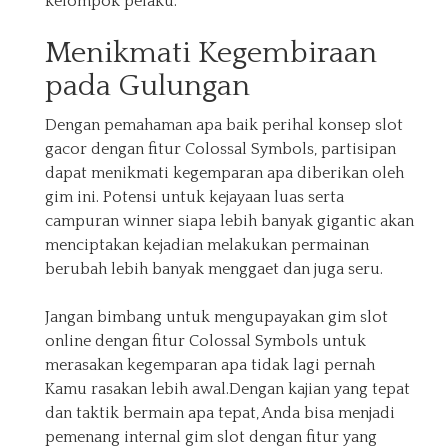
kelompok pelaku.
Menikmati Kegembiraan
pada Gulungan
Dengan pemahaman apa baik perihal konsep slot
gacor dengan fitur Colossal Symbols, partisipan
dapat menikmati kegemparan apa diberikan oleh
gim ini. Potensi untuk kejayaan luas serta
campuran winner siapa lebih banyak gigantic akan
menciptakan kejadian melakukan permainan
berubah lebih banyak menggaet dan juga seru.
Jangan bimbang untuk mengupayakan gim slot
online dengan fitur Colossal Symbols untuk
merasakan kegemparan apa tidak lagi pernah
Kamu rasakan lebih awal.Dengan kajian yang tepat
dan taktik bermain apa tepat, Anda bisa menjadi
pemenang internal gim slot dengan fitur yang