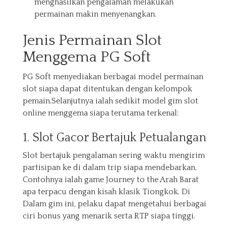
menghasilkan pengalaman melakukan
permainan makin menyenangkan.
Jenis Permainan Slot
Menggema PG Soft
PG Soft menyediakan berbagai model permainan
slot siapa dapat ditentukan dengan kelompok
pemain.Selanjutnya ialah sedikit model gim slot
online menggema siapa terutama terkenal:
1. Slot Gacor Bertajuk Petualangan
Slot bertajuk pengalaman sering waktu mengirim
partisipan ke di dalam trip siapa mendebarkan.
Contohnya ialah game Journey to the Arah Barat
apa terpacu dengan kisah klasik Tiongkok. Di
Dalam gim ini, pelaku dapat mengetahui berbagai
ciri bonus yang menarik serta RTP siapa tinggi.