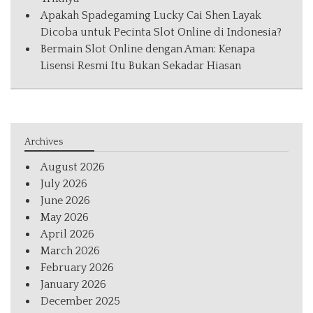
Apakah Spadegaming Lucky Cai Shen Layak
Dicoba untuk Pecinta Slot Online di Indonesia?
Bermain Slot Online dengan Aman: Kenapa
Lisensi Resmi Itu Bukan Sekadar Hiasan
Archives
August 2026
July 2026
June 2026
May 2026
April 2026
March 2026
February 2026
January 2026
December 2025