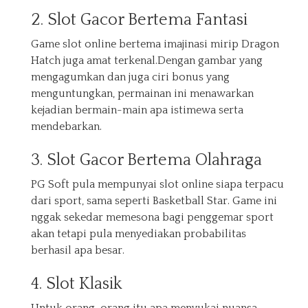
2. Slot Gacor Bertema Fantasi
Game slot online bertema imajinasi mirip Dragon
Hatch juga amat terkenal.Dengan gambar yang
mengagumkan dan juga ciri bonus yang
menguntungkan, permainan ini menawarkan
kejadian bermain-main apa istimewa serta
mendebarkan.
3. Slot Gacor Bertema Olahraga
PG Soft pula mempunyai slot online siapa terpacu
dari sport, sama seperti Basketball Star. Game ini
nggak sekedar memesona bagi penggemar sport
akan tetapi pula menyediakan probabilitas
berhasil apa besar.
4. Slot Klasik