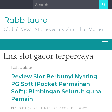
Skip
Search
to
for:
content
Rabbilaura
Global News, Stories & Insights That Matter
link slot gacor terpercaya
Judi Online
Review Slot Berbunyi Nyaring
PG Soft (Pocket Permainan
Soft): Bimbingan Seluruh guna
Pemain
AUGUST 7, 2025
LINK SLOT GACOR TERPERCAYA