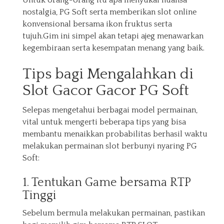
Untuk orang-orang itu apa menyukai nuansa
nostalgia, PG Soft serta memberikan slot online
konvensional bersama ikon fruktus serta
tujuh.Gim ini simpel akan tetapi ajeg menawarkan
kegembiraan serta kesempatan menang yang baik.
Tips bagi Mengalahkan di
Slot Gacor Gacor PG Soft
Selepas mengetahui berbagai model permainan,
vital untuk mengerti beberapa tips yang bisa
membantu menaikkan probabilitas berhasil waktu
melakukan permainan slot berbunyi nyaring PG
Soft:
1. Tentukan Game bersama RTP
Tinggi
Sebelum bermula melakukan permainan, pastikan