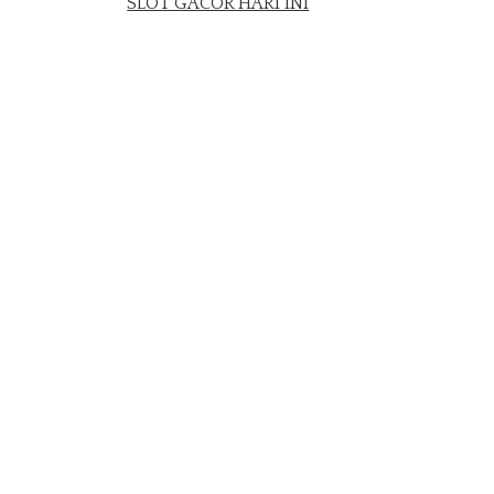
SLOT GACOR HARI INI