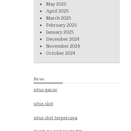
May 2025
April 2025
March 2025
February 2025
January 2025
December 2024
November 2024
October 2024
News
situs gacor
situs slot
situs slot terpercaya