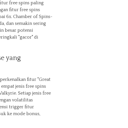
tur free spins paling
an fitur free spins
ai 6x. Chamber of Spins-
da, dan semakin sering
in besar potensi
ingkali "gacor" di
se yang
perkenalkan fitur "Great
empat jenis free spins
lkyrie. Setiap jenis free
ngan volatilitas
nsi trigger fitur
suk ke mode bonus,