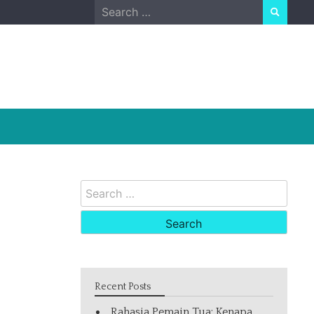
Search
for:
Search
for:
Recent Posts
Rahasia Pemain Tua: Kenapa