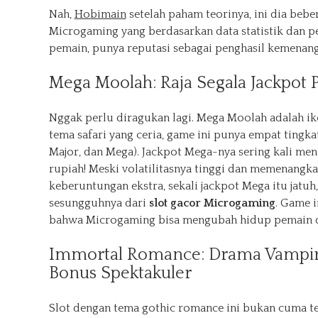
Nah,
Hobimain
setelah paham teorinya, ini dia bebe
Microgaming yang berdasarkan data statistik dan 
pemain, punya reputasi sebagai penghasil kemenan
Mega Moolah: Raja Segala Jackpot P
Nggak perlu diragukan lagi. Mega Moolah adalah ik
tema safari yang ceria, game ini punya empat tingkat
Major, dan Mega). Jackpot Mega-nya sering kali men
rupiah! Meski volatilitasnya tinggi dan memenangk
keberuntungan ekstra, sekali jackpot Mega itu jatuh, 
sesungguhnya dari
slot gacor Microgaming
. Game i
bahwa Microgaming bisa mengubah hidup pemain d
Immortal Romance: Drama Vampir 
Bonus Spektakuler
Slot dengan tema gothic romance ini bukan cuma te