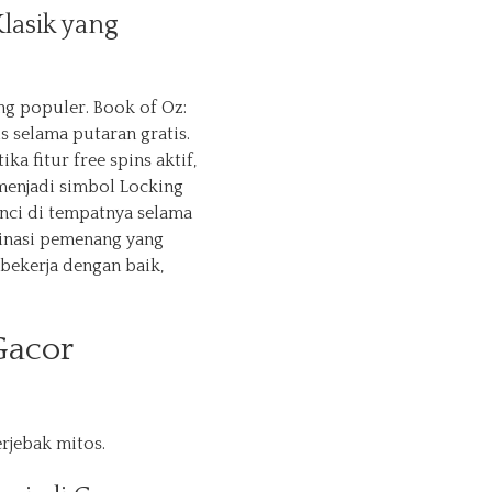
lasik yang
ng populer. Book of Oz:
selama putaran gratis.
a fitur free spins aktif,
menjadi simbol Locking
unci di tempatnya selama
inasi pemenang yang
a bekerja dengan baik,
Gacor
rjebak mitos.