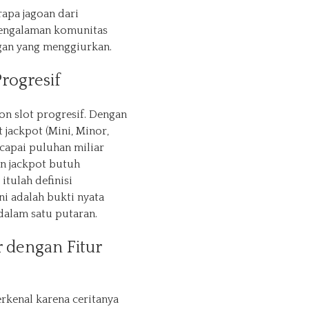
rapa jagoan dari
pengalaman komunitas
gan yang menggiurkan.
rogresif
on slot progresif. Dengan
 jackpot (Mini, Minor,
capai puluhan miliar
an jackpot butuh
itulah definisi
ni adalah bukti nyata
alam satu putaran.
dengan Fitur
rkenal karena ceritanya