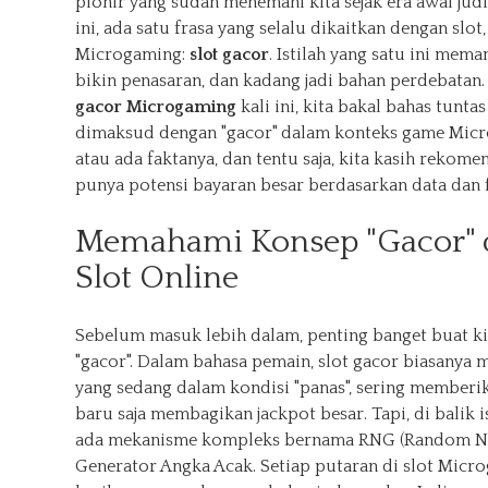
pionir yang sudah menemani kita sejak era awal judi
ini, ada satu frasa yang selalu dikaitkan dengan slot
Microgaming:
slot gacor
. Istilah yang satu ini mema
bikin penasaran, dan kadang jadi bahan perdebatan
gacor Microgaming
kali ini, kita bakal bahas tunta
dimaksud dengan "gacor" dalam konteks game Micr
atau ada faktanya, dan tentu saja, kita kasih reko
punya potensi bayaran besar berdasarkan data dan f
Memahami Konsep "Gacor" 
Slot Online
Sebelum masuk lebih dalam, penting banget buat kit
"gacor". Dalam bahasa pemain, slot gacor biasanya 
yang sedang dalam kondisi "panas", sering memberi
baru saja membagikan jackpot besar. Tapi, di balik i
ada mekanisme kompleks bernama RNG (Random Nu
Generator Angka Acak. Setiap putaran di slot Micro