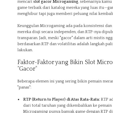
mencari
slot gacor Microgaming
, sebenarnya kamu
game terbaik dari katalog mereka yang luas itu—ga
menghibur tapi juga memberi peluang nilai kembali
Keunggulan Microgaming ada pada konsistensi dan
mereka diuji secara independen, dan RTP-nya dipub
transparan. Jadi, meski "gacor" dalam arti mistis n
berdasarkan RTP dan volatilitas adalah langkah pal
lakukan.
Faktor-Faktor yang Bikin Slot Micr
"Gacor"
Beberapa elemen ini yang sering bikin pemain mera
"panas":
RTP (Return to Player) di Atas Rata-Rata:
RTP ad
dari total taruhan yang dikembalikan ke pemain 
Microgaming punya banyak game dengan RTP di 