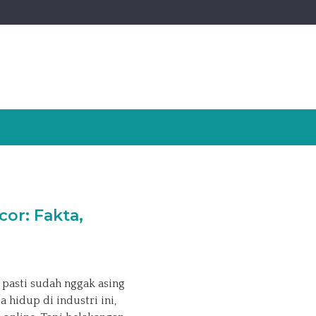
or: Fakta,
 pasti sudah nggak asing
 hidup di industri ini,