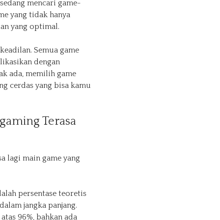
 sedang mencari game-
me yang tidak hanya
an yang optimal.
 keadilan. Semua game
likasikan dengan
ggak ada, memilih game
ing cerdas yang bisa kamu
ogaming Terasa
sa lagi main game yang
alah persentase teoretis
dalam jangka panjang.
atas 96%, bahkan ada