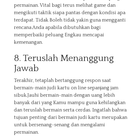
permainan. Vital bagi terus melihat game dan
mengikuti taktik siapa pantas dengan kondisi apa
terdapat. Tidak Boleh tidak yakin guna mengganti
rencana Anda apabila dibutuhkan bagi
memperbaiki peluang Engkau mencapai
kemenangan.
8. Teruslah Menanggung
Jawab
Terakhir, tetaplah bertanggung respon saat
bermain-main judi kartu on line sepanjang jam
sibuk.Jauhi bermain-main dengan uang lebih
banyak dari yang Kamu mampu guna kehilangkan
dan teruslah bermain serta cerdas. Ingatlah bahwa
tujuan penting dari bermain judi kartu merupakan
untuk bersenang-senang dan mengalami
permainan.