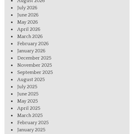
August 2026
July 2026
June 2026
May 2026
April 2026
March 2026
February 2026
January 2026
December 2025
November 2025
September 2025
August 2025
July 2025
June 2025
May 2025
April 2025
March 2025
February 2025
January 2025