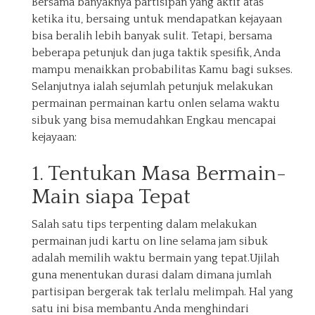
Bersama banyaknya partisipan yang aktif atas
ketika itu, bersaing untuk mendapatkan kejayaan
bisa beralih lebih banyak sulit. Tetapi, bersama
beberapa petunjuk dan juga taktik spesifik, Anda
mampu menaikkan probabilitas Kamu bagi sukses.
Selanjutnya ialah sejumlah petunjuk melakukan
permainan permainan kartu onlen selama waktu
sibuk yang bisa memudahkan Engkau mencapai
kejayaan:
1. Tentukan Masa Bermain-
Main siapa Tepat
Salah satu tips terpenting dalam melakukan
permainan judi kartu on line selama jam sibuk
adalah memilih waktu bermain yang tepat.Ujilah
guna menentukan durasi dalam dimana jumlah
partisipan bergerak tak terlalu melimpah. Hal yang
satu ini bisa membantu Anda menghindari