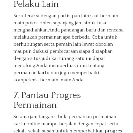
Pelaku Lain
Berinteraksi dengan partisipan lain saat bermain-
main poker onlen sepanjang jam sibuk bisa
menghadiahkan Anda pandangan baru dan rencana
melakukan permainan apa berbeda. Coba untuk
berhubungan serta pemain lain lewat obrolan
maupun diskusi pembicaraan siapa disiapkan
dengan situs judi kartu.Yang satu ini dapat
menolong Anda memperluas ilmu tentang
permainan kartu dan juga memperbaiki
kompetensi bermain-main Anda.
7. Pantau Progres
Permainan
Selama jam tangan sibuk, permainan permainan
kartu online mampu berjalan dengan cepat serta
sekali-sekali susah untuk memperhatikan progres