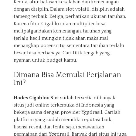
Kedua, atur batasan kekalahan dan kemenangan
dengan disiplin. Dalam slot volatil, disiplin adalah
tameng terbaik. Ketiga, perhatikan ukuran taruhan.
Karena fitur Gigablox dan multiplier bisa
melipatgandakan kemenangan, taruhan yang
terlalu kecil mungkin tidak akan maksimal
menangkap potensi itu, sementara taruhan terlalu
besar bisa berbahaya. Cari titik tengah yang
nyaman untuk budget kamu.
Dimana Bisa Memulai Perjalanan
Ini?
Hades Gigablox Slot
sudah tersedia di banyak
situs judi online terkemuka di Indonesia yang
bekerja sama dengan provider Yggdrasil. Carilah
platform yang sudah memiliki reputasi baik,
lisensi resmi, dan tentu saja, menawarkan
permainan dari Yggdrasil. Banyak dari situs ini juga