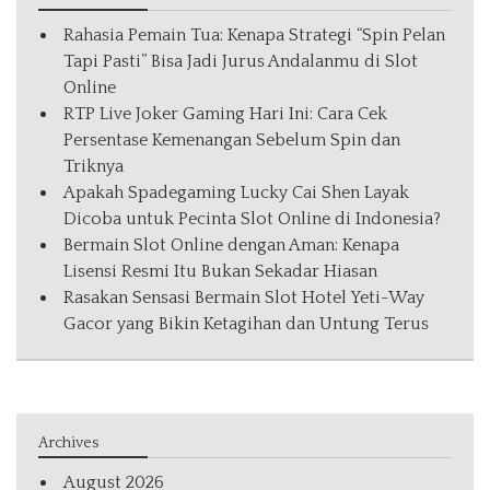
Rahasia Pemain Tua: Kenapa Strategi “Spin Pelan
Tapi Pasti” Bisa Jadi Jurus Andalanmu di Slot
Online
RTP Live Joker Gaming Hari Ini: Cara Cek
Persentase Kemenangan Sebelum Spin dan
Triknya
Apakah Spadegaming Lucky Cai Shen Layak
Dicoba untuk Pecinta Slot Online di Indonesia?
Bermain Slot Online dengan Aman: Kenapa
Lisensi Resmi Itu Bukan Sekadar Hiasan
Rasakan Sensasi Bermain Slot Hotel Yeti-Way
Gacor yang Bikin Ketagihan dan Untung Terus
Archives
August 2026