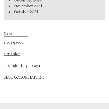
December 2024
November 2024
October 2024
News
situs gacor
situs slot
situs slot terpercaya
SLOT GACOR HARI INI