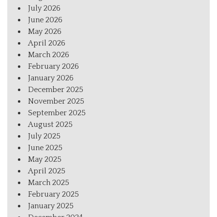
July 2026
June 2026
May 2026
April 2026
March 2026
February 2026
January 2026
December 2025
November 2025
September 2025
August 2025
July 2025
June 2025
May 2025
April 2025
March 2025
February 2025
January 2025