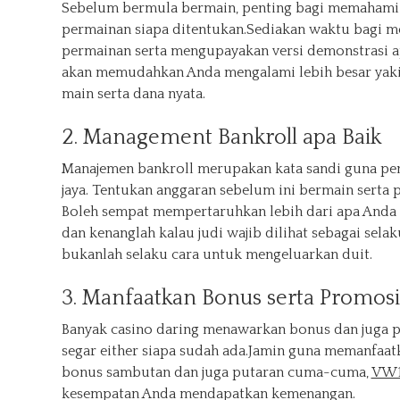
Sebelum bermula bermain, penting bagi memahami at
permainan siapa ditentukan.Sediakan waktu bagi me
permainan serta mengupayakan versi demonstrasi ap
akan memudahkan Anda mengalami lebih besar yakin
main serta dana nyata.
2. Management Bankroll apa Baik
Manajemen bankroll merupakan kata sandi guna pe
jaya. Tentukan anggaran sebelum ini bermain serta p
Boleh sempat mempertaruhkan lebih dari apa Anda 
dan kenanglah kalau judi wajib dilihat sebagai selak
bukanlah selaku cara untuk mengeluarkan duit.
3. Manfaatkan Bonus serta Promosi
Banyak casino daring menawarkan bonus dan juga p
segar either siapa sudah ada.Jamin guna memanfaatk
bonus sambutan dan juga putaran cuma-cuma,
VW1
kesempatan Anda mendapatkan kemenangan.