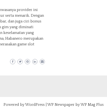
hwasanya provider ini
r serta menarik. Dengan
bar, dan juga ciri bonus
n gim yang diminati
n keselamatan yang
guna, Habanero merupakan
merasakan game slot
Powered by
WordPress
|
WP Newspaper by WP Mag Plus