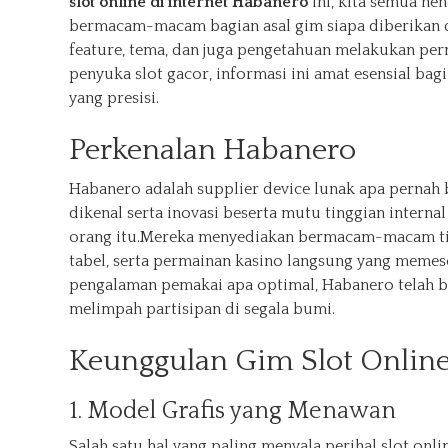
slot online di internet Habanero
ini, kita semua he
bermacam-macam bagian asal gim siapa diberikan 
feature, tema, dan juga pengetahuan melakukan pe
penyuka slot gacor, informasi ini amat esensial ba
yang presisi.
Perkenalan Habanero
Habanero adalah supplier device lunak apa pernah 
dikenal serta inovasi beserta mutu tinggian intern
orang itu.Mereka menyediakan bermacam-macam tip
tabel, serta permainan kasino langsung yang memeso
pengalaman pemakai apa optimal, Habanero telah b
melimpah partisipan di segala bumi.
Keunggulan Gim Slot Onlin
1. Model Grafis yang Menawan
Salah satu hal yang paling menyala perihal slot onli