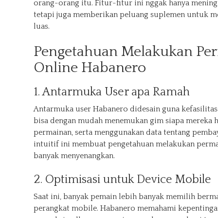
orang-orang itu. Fitur-fitur ini nggak hanya meni
tetapi juga memberikan peluang suplemen untuk 
luas.
Pengetahuan Melakukan Per
Online Habanero
1. Antarmuka User apa Ramah
Antarmuka user Habanero didesain guna kefasilitasa
bisa dengan mudah menemukan gim siapa mereka ha
permainan, serta menggunakan data tentang pemba
intuitif ini membuat pengetahuan melakukan perma
banyak menyenangkan.
2. Optimisasi untuk Device Mobile
Saat ini, banyak pemain lebih banyak memilih ber
perangkat mobile. Habanero memahami kepentingan 