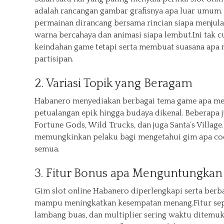
adalah rancangan gambar grafisnya apa luar umum
permainan dirancang bersama rincian siapa menju
warna bercahaya dan animasi siapa lembut.Ini tak
keindahan game tetapi serta membuat suasana apa
partisipan.
2. Variasi Topik yang Beragam
Habanero menyediakan berbagai tema game apa me
petualangan epik hingga budaya dikenal. Beberapa 
Fortune Gods, Wild Trucks, dan juga Santa’s Village
memungkinkan pelaku bagi mengetahui gim apa coc
semua.
3. Fitur Bonus apa Menguntungkan
Gim slot online Habanero diperlengkapi serta berba
mampu meningkatkan kesempatan menang.Fitur sepe
lambang buas, dan multiplier sering waktu ditemu