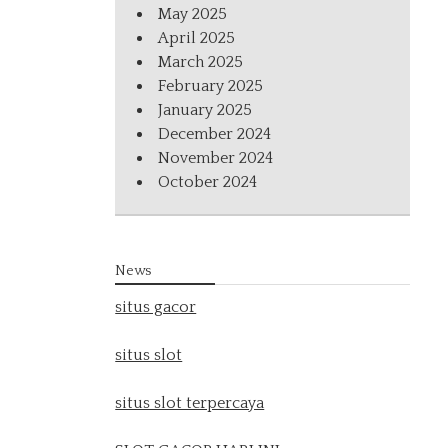
May 2025
April 2025
March 2025
February 2025
January 2025
December 2024
November 2024
October 2024
News
situs gacor
situs slot
situs slot terpercaya