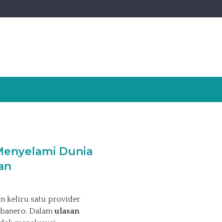
 Menyelami Dunia
an
n keliru satu provider
Habanero. Dalam
ulasan