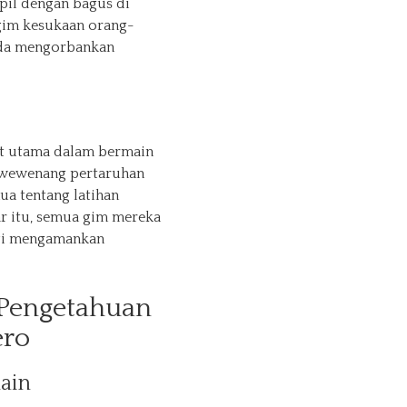
il dengan bagus di
gim kesukaan orang-
 ada mengorbankan
t utama dalam bermain
b wewenang pertaruhan
a tentang latihan
ar itu, semua gim mereka
gi mengamankan
Pengetahuan
ero
ain