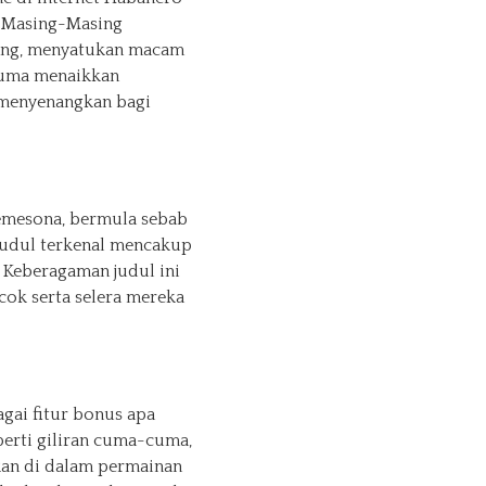
. Masing-Masing
lang, menyatukan macam
 cuma menaikkan
 menyenangkan bagi
mesona, bermula sebab
judul terkenal mencakup
. Keberagaman judul ini
ok serta selera mereka
gai fitur bonus apa
rti giliran cuma-cuma,
kan di dalam permainan