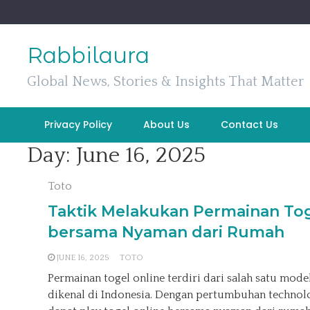
Skip
to
content
Rabbilaura
Global News, Stories & Insights That Matter
Privacy Policy
About Us
Contact Us
Day:
June 16, 2025
Toto
Taktik Melakukan Permainan Tog
bersama Nyaman dari Rumah
JUNE 16, 2025
TOTO
Permainan togel online terdiri dari salah satu mod
dikenal di Indonesia. Dengan pertumbuhan technolog