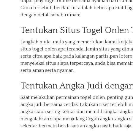
dapat play togel online bersama nyaman dari rumah 
Guna tersebut, berikut ini adalah beberapa kiat bag
dengan betah sebab rumah:
Tentukan Situs Togel Onlen 
Langkah mula-mula yang memerlukan kamu kerjak
situs togel onlen apa terandal.Jamin situs yang dim
serta citra apa baik pada kalangan partisipan loter
menyeleksi situs siapa terpercaya, anda bisa memai
serta aman serta nyaman.
Tentukan Angka Judi dengan
Saat melakukan permainan togel onlen, penting g
angka judi bersama cerdas. Lakukan riset terlebih m
angka siapa sering keluar dan memilih angka-angk
mengalahkan siapa menjulang.Cegah angka-angka sia
sekedar bermain berdasarkan angka nasib baik saja.