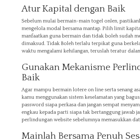
Atur Kapital dengan Baik
Sebelum mulai bermain-main togel onlen, pastikan
mengelola modal bersama mantap. Pilih limit kapit
manfaatkan guna bermain dan tidak boleh sudah mel
dimaksud. Tidak Boleh terlalu terpikat guna berke
waktu mengalami kehilangan, teruslah teratur dal
Gunakan Mekanisme Perlin
Baik
Agar mampu bermain lotere on line serta senang asa
kamu menggunakan sistem keselamatan yang bagus.
password siapa perkasa dan jangan sempat menyamp
engkau kepada parti siapa tak bertanggung jawab ja
perlindungan website sebelumnya memasukkan data
Mainlah Bersama Penuh Ses