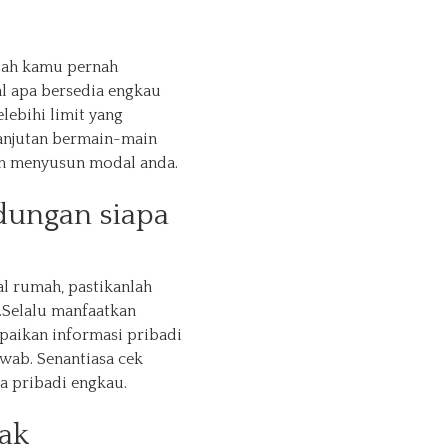
lah kamu pernah
al apa bersedia engkau
ebihi limit yang
lanjutan bermain-main
am menyusun modal anda.
dungan siapa
l rumah, pastikanlah
Selalu manfaatkan
aikan informasi pribadi
wab. Senantiasa cek
 pribadi engkau.
ak