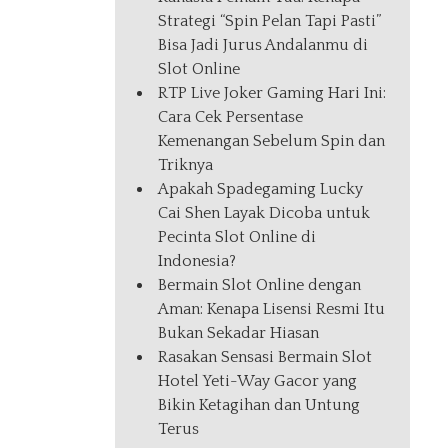
Strategi “Spin Pelan Tapi Pasti”
Bisa Jadi Jurus Andalanmu di
Slot Online
RTP Live Joker Gaming Hari Ini:
Cara Cek Persentase
Kemenangan Sebelum Spin dan
Triknya
Apakah Spadegaming Lucky
Cai Shen Layak Dicoba untuk
Pecinta Slot Online di
Indonesia?
Bermain Slot Online dengan
Aman: Kenapa Lisensi Resmi Itu
Bukan Sekadar Hiasan
Rasakan Sensasi Bermain Slot
Hotel Yeti-Way Gacor yang
Bikin Ketagihan dan Untung
Terus