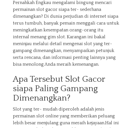
Pernahkah Engkau mengalami bingung mencari
permainan slot gacor siapa ter- sederhana
dimenangkan? Di dunia perjudian di internet siapa
terus tumbuh, banyak pemain menggali cara untuk
meningkatkan kesempatan orang-orang itu
internal menang gim slot. Karangan ini bakal
meninjau melalui detail mengenai slot yang ter-
gampang dimenangkan, menyampaikan petunjuk
serta rencana, dan informasi penting lainnya yang
bisa menolong Anda meraih kemenangan.
Apa Tersebut Slot Gacor
siapa Paling Gampang
Dimenangkan?
Slot yang ter- mudah diperoleh adalah jenis
permainan slot online yang memberikan peluang
lebih besar menjulang guna meraih kejayaan.Hal ini