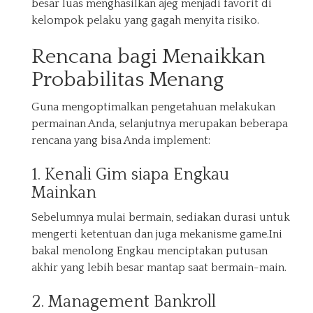
besar luas menghasilkan ajeg menjadi favorit di
kelompok pelaku yang gagah menyita risiko.
Rencana bagi Menaikkan
Probabilitas Menang
Guna mengoptimalkan pengetahuan melakukan
permainan Anda, selanjutnya merupakan beberapa
rencana yang bisa Anda implement:
1. Kenali Gim siapa Engkau
Mainkan
Sebelumnya mulai bermain, sediakan durasi untuk
mengerti ketentuan dan juga mekanisme game.Ini
bakal menolong Engkau menciptakan putusan
akhir yang lebih besar mantap saat bermain-main.
2. Management Bankroll