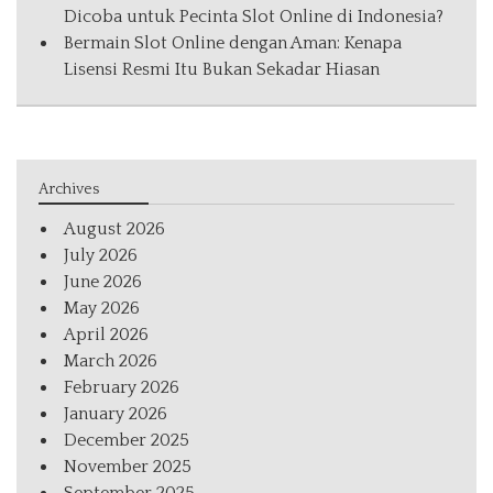
Dicoba untuk Pecinta Slot Online di Indonesia?
Bermain Slot Online dengan Aman: Kenapa
Lisensi Resmi Itu Bukan Sekadar Hiasan
Archives
August 2026
July 2026
June 2026
May 2026
April 2026
March 2026
February 2026
January 2026
December 2025
November 2025
September 2025