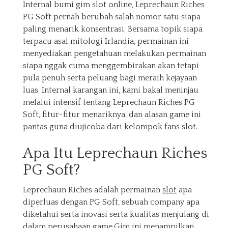
Internal bumi gim slot online, Leprechaun Riches
PG Soft pernah berubah salah nomor satu siapa
paling menarik konsentrasi. Bersama topik siapa
terpacu asal mitologi Irlandia, permainan ini
menyediakan pengetahuan melakukan permainan
siapa nggak cuma menggembirakan akan tetapi
pula penuh serta peluang bagi meraih kejayaan
luas. Internal karangan ini, kami bakal meninjau
melalui intensif tentang Leprechaun Riches PG
Soft, fitur-fitur menariknya, dan alasan game ini
pantas guna diujicoba dari kelompok fans slot.
Apa Itu Leprechaun Riches
PG Soft?
Leprechaun Riches adalah permainan
slot
apa
diperluas dengan PG Soft, sebuah company apa
diketahui serta inovasi serta kualitas menjulang di
dalam perusahaan game.Gim ini menampilkan