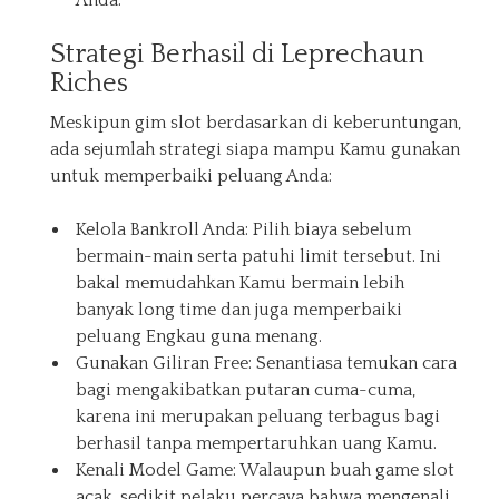
Anda.
Strategi Berhasil di Leprechaun
Riches
Meskipun gim slot berdasarkan di keberuntungan,
ada sejumlah strategi siapa mampu Kamu gunakan
untuk memperbaiki peluang Anda:
Kelola Bankroll Anda: Pilih biaya sebelum
bermain-main serta patuhi limit tersebut. Ini
bakal memudahkan Kamu bermain lebih
banyak long time dan juga memperbaiki
peluang Engkau guna menang.
Gunakan Giliran Free: Senantiasa temukan cara
bagi mengakibatkan putaran cuma-cuma,
karena ini merupakan peluang terbagus bagi
berhasil tanpa mempertaruhkan uang Kamu.
Kenali Model Game: Walaupun buah game slot
acak, sedikit pelaku percaya bahwa mengenali