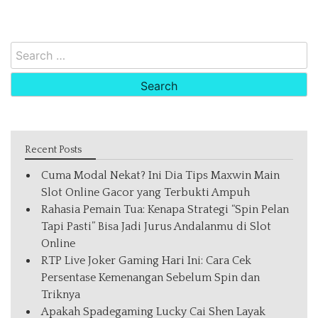
Search
for:
Recent Posts
Cuma Modal Nekat? Ini Dia Tips Maxwin Main
Slot Online Gacor yang Terbukti Ampuh
Rahasia Pemain Tua: Kenapa Strategi “Spin Pelan
Tapi Pasti” Bisa Jadi Jurus Andalanmu di Slot
Online
RTP Live Joker Gaming Hari Ini: Cara Cek
Persentase Kemenangan Sebelum Spin dan
Triknya
Apakah Spadegaming Lucky Cai Shen Layak