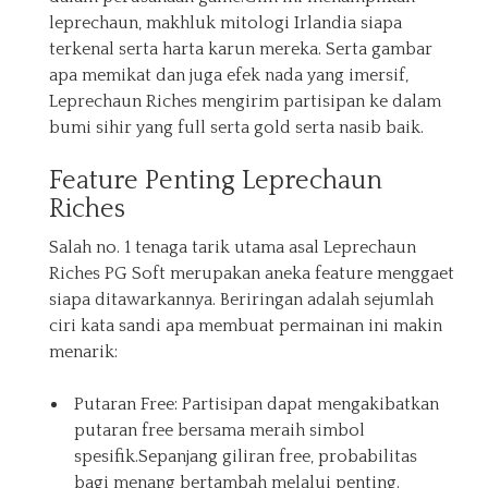
leprechaun, makhluk mitologi Irlandia siapa
terkenal serta harta karun mereka. Serta gambar
apa memikat dan juga efek nada yang imersif,
Leprechaun Riches mengirim partisipan ke dalam
bumi sihir yang full serta gold serta nasib baik.
Feature Penting Leprechaun
Riches
Salah no. 1 tenaga tarik utama asal Leprechaun
Riches PG Soft merupakan aneka feature menggaet
siapa ditawarkannya. Beriringan adalah sejumlah
ciri kata sandi apa membuat permainan ini makin
menarik:
Putaran Free: Partisipan dapat mengakibatkan
putaran free bersama meraih simbol
spesifik.Sepanjang giliran free, probabilitas
bagi menang bertambah melalui penting.