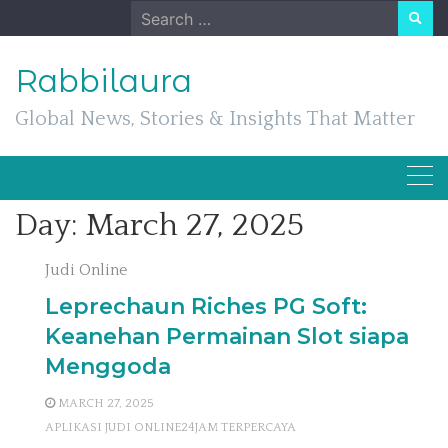
Skip
Search
to
for:
content
Rabbilaura
Global News, Stories & Insights That Matter
Day:
March 27, 2025
Judi Online
Leprechaun Riches PG Soft:
Keanehan Permainan Slot siapa
Menggoda
MARCH 27, 2025
APLIKASI JUDI ONLINE24JAM TERPERCAYA