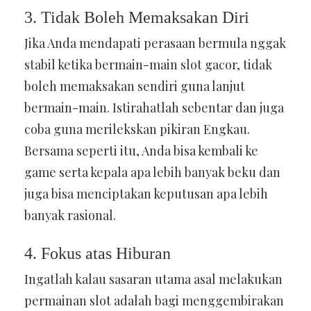
3. Tidak Boleh Memaksakan Diri
Jika Anda mendapati perasaan bermula nggak
stabil ketika bermain-main slot gacor, tidak
boleh memaksakan sendiri guna lanjut
bermain-main. Istirahatlah sebentar dan juga
coba guna merilekskan pikiran Engkau.
Bersama seperti itu, Anda bisa kembali ke
game serta kepala apa lebih banyak beku dan
juga bisa menciptakan keputusan apa lebih
banyak rasional.
4. Fokus atas Hiburan
Ingatlah kalau sasaran utama asal melakukan
permainan slot adalah bagi menggembirakan