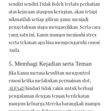
sendiri sendiri.Tidak Boleh terlalu perhatian
atas kejayaan ataupun kerugian, akan tetapi
nikmatilah setiap giliran game menjadi
pengetahuan siapa mengasyikkan. Serta cara
yang satu ini, Kamu mampu menjauhi stres
serta tekanan apa bisa mempengaruhi emosi
Anda.
5. Membagi Kejadian serta Teman
Jika Kamu merasa kesulitan mengontrol
emosi ketika melakukan permainan slot,
ALFA4D
hindari tidak yakin untuk berbagi
pengalaman dengan teman berdekatan
maupun keluarga.Mereka barangkali mampu