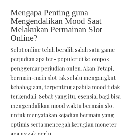
Mengapa Penting guna
Mengendalikan Mood Saat
Melakukan Permainan Slot
Online?
Selot online telah beralih salah satu game
perjudian apa ter- populer di kelompok
penggemar perjudian onlen. Akan Tetapi,
bermain-main slot tak selalu mengangkut
kebahagiaan, terpenting apabila mood tidak
terkendali. Sebab yang itu, esensial bagi bisa
mengendalikan mood waktu bermain slot
untuk menyatakan kejadian bermain yang
optimis serta mencegah kerugian moneter
apa nggak perlu.