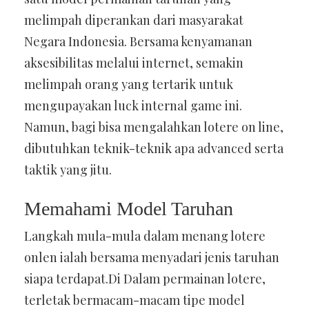
melimpah diperankan dari masyarakat
Negara Indonesia. Bersama kenyamanan
aksesibilitas melalui internet, semakin
melimpah orang yang tertarik untuk
mengupayakan luck internal game ini.
Namun, bagi bisa mengalahkan lotere on line,
dibutuhkan teknik-teknik apa advanced serta
taktik yang jitu.
Memahami Model Taruhan
Langkah mula-mula dalam menang lotere
onlen ialah bersama menyadari jenis taruhan
siapa terdapat.Di Dalam permainan lotere,
terletak bermacam-macam tipe model