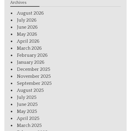
Archives
August 2026
July 2026
June 2026
May 2026
April 2026
March 2026
February 2026
January 2026
December 2025
November 2025
September 2025
August 2025
July 2025
June 2025
May 2025
April 2025
March 2025