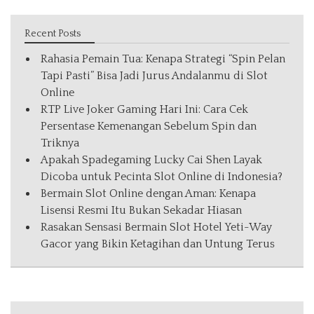
Recent Posts
Rahasia Pemain Tua: Kenapa Strategi “Spin Pelan
Tapi Pasti” Bisa Jadi Jurus Andalanmu di Slot
Online
RTP Live Joker Gaming Hari Ini: Cara Cek
Persentase Kemenangan Sebelum Spin dan
Triknya
Apakah Spadegaming Lucky Cai Shen Layak
Dicoba untuk Pecinta Slot Online di Indonesia?
Bermain Slot Online dengan Aman: Kenapa
Lisensi Resmi Itu Bukan Sekadar Hiasan
Rasakan Sensasi Bermain Slot Hotel Yeti-Way
Gacor yang Bikin Ketagihan dan Untung Terus