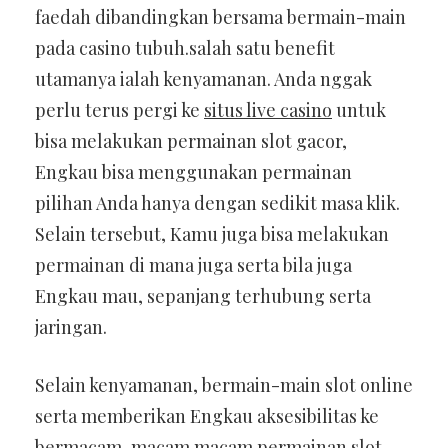
faedah dibandingkan bersama bermain-main
pada casino tubuh.salah satu benefit
utamanya ialah kenyamanan. Anda nggak
perlu terus pergi ke
situs live casino
untuk
bisa melakukan permainan slot gacor,
Engkau bisa menggunakan permainan
pilihan Anda hanya dengan sedikit masa klik.
Selain tersebut, Kamu juga bisa melakukan
permainan di mana juga serta bila juga
Engkau mau, sepanjang terhubung serta
jaringan.
Selain kenyamanan, bermain-main slot online
serta memberikan Engkau aksesibilitas ke
bermacam-macam macam permainan slot