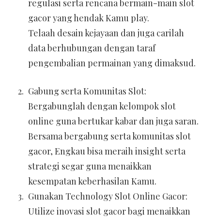
regulasi serta rencana bermain-main slot
gacor yang hendak Kamu play.
Telaah desain kejayaan dan juga carilah
data berhubungan dengan taraf
pengembalian permainan yang dimaksud.
Gabung serta Komunitas Slot:
Bergabunglah dengan kelompok slot
online guna bertukar kabar dan juga saran.
Bersama bergabung serta komunitas slot
gacor, Engkau bisa meraih insight serta
strategi segar guna menaikkan
kesempatan keberhasilan Kamu.
Gunakan Technology Slot Online Gacor:
Utilize inovasi slot gacor bagi menaikkan