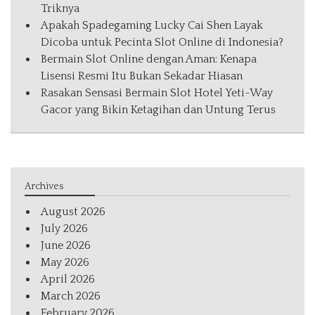
Triknya
Apakah Spadegaming Lucky Cai Shen Layak
Dicoba untuk Pecinta Slot Online di Indonesia?
Bermain Slot Online dengan Aman: Kenapa
Lisensi Resmi Itu Bukan Sekadar Hiasan
Rasakan Sensasi Bermain Slot Hotel Yeti-Way
Gacor yang Bikin Ketagihan dan Untung Terus
Archives
August 2026
July 2026
June 2026
May 2026
April 2026
March 2026
February 2026