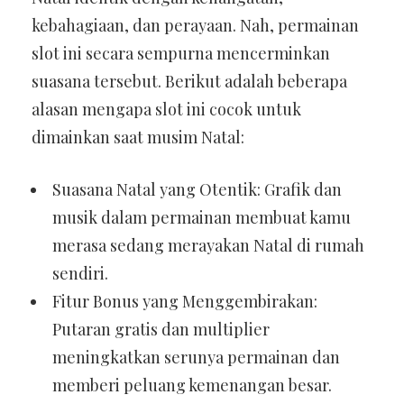
kebahagiaan, dan perayaan. Nah, permainan
slot ini secara sempurna mencerminkan
suasana tersebut. Berikut adalah beberapa
alasan mengapa slot ini cocok untuk
dimainkan saat musim Natal:
Suasana Natal yang Otentik: Grafik dan
musik dalam permainan membuat kamu
merasa sedang merayakan Natal di rumah
sendiri.
Fitur Bonus yang Menggembirakan:
Putaran gratis dan multiplier
meningkatkan serunya permainan dan
memberi peluang kemenangan besar.