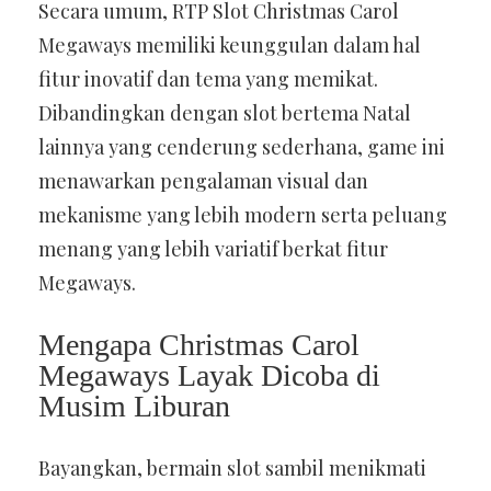
Secara umum, RTP Slot Christmas Carol
Megaways memiliki keunggulan dalam hal
fitur inovatif dan tema yang memikat.
Dibandingkan dengan slot bertema Natal
lainnya yang cenderung sederhana, game ini
menawarkan pengalaman visual dan
mekanisme yang lebih modern serta peluang
menang yang lebih variatif berkat fitur
Megaways.
Mengapa Christmas Carol
Megaways Layak Dicoba di
Musim Liburan
Bayangkan, bermain slot sambil menikmati