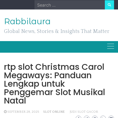
Skip
Search
to
for:
content
Rabbilaura
Global News, Stories & Insights That Matter
rtp slot Christmas Carol
Megaways: Panduan
Lengkap untuk
Penggemar Slot Musikal
Natal
SEPTEMBER 28, 2025
SLOT ONLINE
JUDI SLOT GACOR