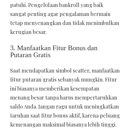
patuhi. Pengelolaan bankroll yang baik
sangat penting agar pengalaman bermain
tetap menyenangkan dan tidak menimbulkan
kerugian besar.
3. Manfaatkan Fitur Bonus dan
Putaran Gratis
Saat mendapatkan simbol scatter, manfaatkan
fitur putaran gratis sebanyak mungkin. Fitur
ini biasanya memberikan kesempatan
menang besar tanpa harus mempertaruhkan
saldo Anda. Jangan ragu untuk meningkatkan
taruhan saat fitur bonus aktif, karena peluang
kemenangan maksimal biasanya lebih tinggi.