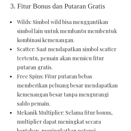
3. Fitur Bonus dan Putaran Gratis
Wilds: Simbol wild bisa menggantikan
simbol lain untuk membantu membentuk
kombinasi kemenangan.
Scatter: Saat mendapatkan simbol scatter
tertentu, pemain akan memicu fitur
putaran gratis.
Free Spins: Fitur putaran bebas
memberikan peluang besar mendapatkan
kemenangan besar tanpa mengurangi
saldo pemain.
Mekanik Multiplier: Selama fitur bonus,
multiplier dapat meningkat secara
bertahap, meningkatkan potensi