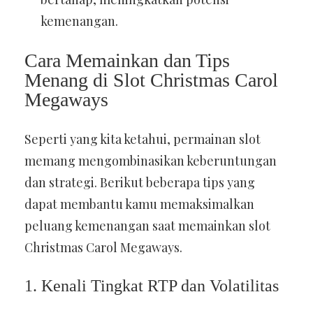
kemenangan.
Cara Memainkan dan Tips
Menang di Slot Christmas Carol
Megaways
Seperti yang kita ketahui, permainan slot
memang mengombinasikan keberuntungan
dan strategi. Berikut beberapa tips yang
dapat membantu kamu memaksimalkan
peluang kemenangan saat memainkan slot
Christmas Carol Megaways.
1. Kenali Tingkat RTP dan Volatilitas