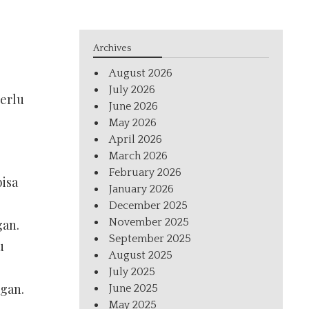
Archives
August 2026
July 2026
perlu
June 2026
May 2026
April 2026
March 2026
February 2026
isa
January 2026
December 2025
November 2025
gan.
September 2025
u
August 2025
July 2025
gan.
June 2025
May 2025