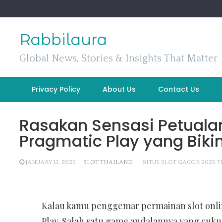
Skip
to
content
Rabbilaura
Global News, Stories & Insights That Matter
Privacy Policy
About Us
Contact Us
Rasakan Sensasi Petualan
Pragmatic Play yang Biki
JANUARY 13, 2026
SLOT THAILAND
SITUS SLOT GACOR 2025 
Kalau kamu penggemar permainan slot onlin
Play. Salah satu game andalannya yang cuk