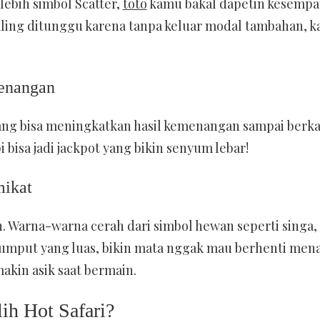
lebih simbol Scatter,
toto
kamu bakal dapetin kesempa
 paling ditunggu karena tanpa keluar modal tambahan, 
enangan
r yang bisa meningkatkan hasil kemenangan sampai berka
i bisa jadi jackpot yang bikin senyum lebar!
mikat
. Warna-warna cerah dari simbol hewan seperti singa,
rumput yang luas, bikin mata nggak mau berhenti men
makin asik saat bermain.
h Hot Safari?