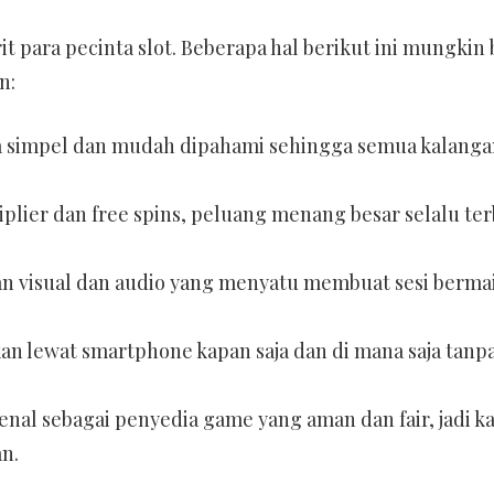
rit para pecinta slot. Beberapa hal berikut ini mungkin 
n:
 simpel dan mudah dipahami sehingga semua kalanga
plier dan free spins, peluang menang besar selalu te
 visual dan audio yang menyatu membuat sesi berma
an lewat smartphone kapan saja dan di mana saja tanp
enal sebagai penyedia game yang aman dan fair, jadi 
n.