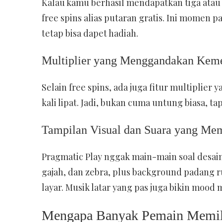
Kalau kamu berhasil mendapatkan tiga atau 
free spins alias putaran gratis. Ini momen
tetap bisa dapet hadiah.
Multiplier yang Menggandakan Kem
Selain free spins, ada juga fitur multiplie
kali lipat. Jadi, bukan cuma untung biasa, tap
Tampilan Visual dan Suara yang Me
Pragmatic Play nggak main-main soal desain
gajah, dan zebra, plus background padang 
layar. Musik latar yang pas juga bikin mood 
Mengapa Banyak Pemain Memili