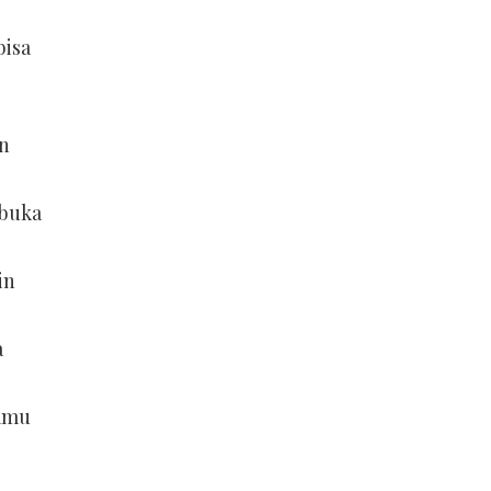
bisa
n
rbuka
in
a
kamu