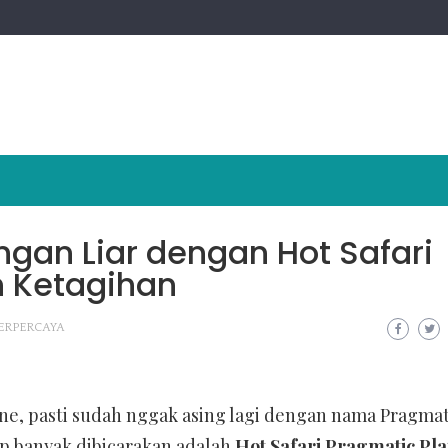
gan Liar dengan Hot Safari
n Ketagihan
TERPERCAYA
e, pasti sudah nggak asing lagi dengan nama Pragmat
up banyak dibicarakan adalah
Hot Safari Pragmatic Pla