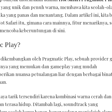
yang unik dan penuh warna, membawa kita seolah-ol
a yang panas dan menantang. Dalam artikel ini, kita b
t Safari itu, gimana cara mainnya, fitur menariknya, s
mencoba keberuntungan di sini.
ic Play?
ang dikembangkan oleh Pragmatic Play, sebuah provider
fisnya yang memukau dan gameplay yang mudah
erikan nuansa petualangan liar dengan berbagai bina
nan.
daya tarik tersendiri karena kombinasi warna cerah dan
n terasa hidup. Ditambah lagi, soundtrack yang