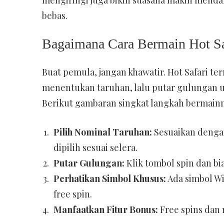
mengiringi juga bikin suasana makin mend
bebas.
Bagaimana Cara Bermain Hot Sa
Buat pemula, jangan khawatir. Hot Safari t
menentukan taruhan, lalu putar gulungan 
Berikut gambaran singkat langkah bermainn
Pilih Nominal Taruhan:
Sesuaikan dengan
dipilih sesuai selera.
Putar Gulungan:
Klik tombol spin dan b
Perhatikan Simbol Khusus:
Ada simbol Wi
free spin.
Manfaatkan Fitur Bonus:
Free spins dan 