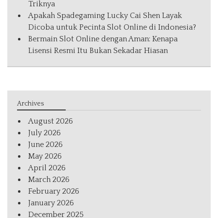
Triknya
Apakah Spadegaming Lucky Cai Shen Layak
Dicoba untuk Pecinta Slot Online di Indonesia?
Bermain Slot Online dengan Aman: Kenapa
Lisensi Resmi Itu Bukan Sekadar Hiasan
Archives
August 2026
July 2026
June 2026
May 2026
April 2026
March 2026
February 2026
January 2026
December 2025