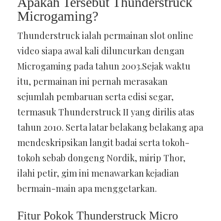
Apakah Tersebut Thunderstruck
Microgaming?
Thunderstruck ialah permainan slot online
video siapa awal kali diluncurkan dengan
Microgaming pada tahun 2003.Sejak waktu
itu, permainan ini pernah merasakan
sejumlah pembaruan serta edisi segar,
termasuk Thunderstruck II yang dirilis atas
tahun 2010. Serta latar belakang belakang apa
mendeskripsikan langit badai serta tokoh-
tokoh sebab dongeng Nordik, mirip Thor,
ilahi petir, gim ini menawarkan kejadian
bermain-main apa menggetarkan.
Fitur Pokok Thunderstruck Micro