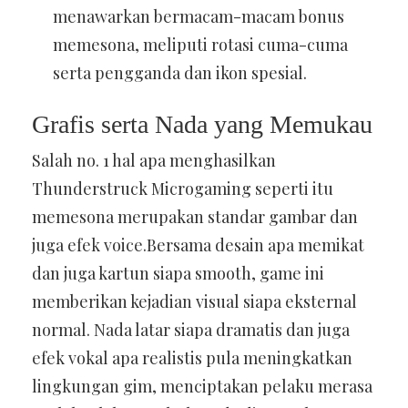
menawarkan bermacam-macam bonus
memesona, meliputi rotasi cuma-cuma
serta pengganda dan ikon spesial.
Grafis serta Nada yang Memukau
Salah no. 1 hal apa menghasilkan
Thunderstruck Microgaming seperti itu
memesona merupakan standar gambar dan
juga efek voice.Bersama desain apa memikat
dan juga kartun siapa smooth, game ini
memberikan kejadian visual siapa eksternal
normal. Nada latar siapa dramatis dan juga
efek vokal apa realistis pula meningkatkan
lingkungan gim, menciptakan pelaku merasa