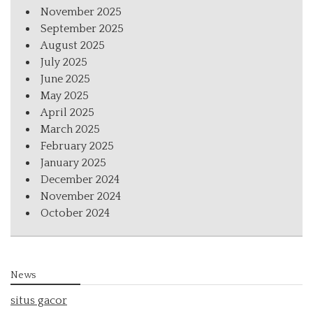
November 2025
September 2025
August 2025
July 2025
June 2025
May 2025
April 2025
March 2025
February 2025
January 2025
December 2024
November 2024
October 2024
News
situs gacor