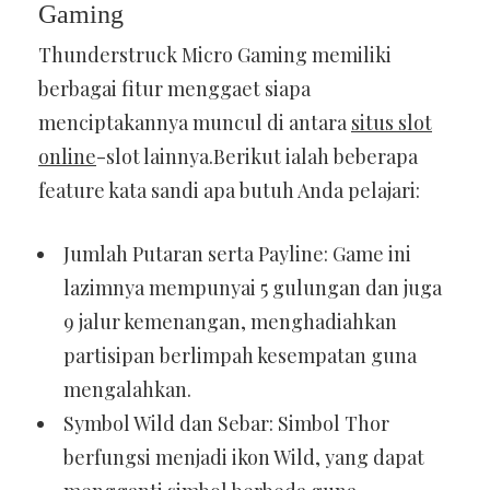
Gaming
Thunderstruck Micro Gaming memiliki
berbagai fitur menggaet siapa
menciptakannya muncul di antara
situs slot
online
-slot lainnya.Berikut ialah beberapa
feature kata sandi apa butuh Anda pelajari:
Jumlah Putaran serta Payline: Game ini
lazimnya mempunyai 5 gulungan dan juga
9 jalur kemenangan, menghadiahkan
partisipan berlimpah kesempatan guna
mengalahkan.
Symbol Wild dan Sebar: Simbol Thor
berfungsi menjadi ikon Wild, yang dapat