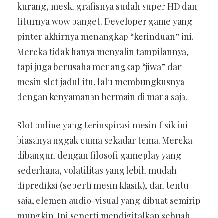
kurang, meski grafisnya sudah super HD dan
fiturnya wow banget. Developer game yang
pinter akhirnya menangkap “kerinduan” ini.
Mereka tidak hanya menyalin tampilannya,
tapi juga berusaha menangkap “jiwa” dari
mesin slot jadul itu, lalu membungkusnya
dengan kenyamanan bermain di mana saja.
Slot online yang terinspirasi mesin fisik ini
biasanya nggak cuma sekadar tema. Mereka
dibangun dengan filosofi gameplay yang
sederhana, volatilitas yang lebih mudah
diprediksi (seperti mesin klasik), dan tentu
saja, elemen audio-visual yang dibuat semirip
mungkin. Ini seperti mendigitalkan sebuah