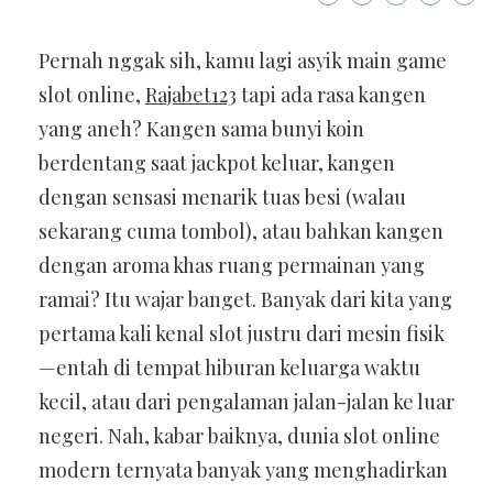
Pernah nggak sih, kamu lagi asyik main game
slot online,
Rajabet123
tapi ada rasa kangen
yang aneh? Kangen sama bunyi koin
berdentang saat jackpot keluar, kangen
dengan sensasi menarik tuas besi (walau
sekarang cuma tombol), atau bahkan kangen
dengan aroma khas ruang permainan yang
ramai? Itu wajar banget. Banyak dari kita yang
pertama kali kenal slot justru dari mesin fisik
—entah di tempat hiburan keluarga waktu
kecil, atau dari pengalaman jalan-jalan ke luar
negeri. Nah, kabar baiknya, dunia slot online
modern ternyata banyak yang menghadirkan