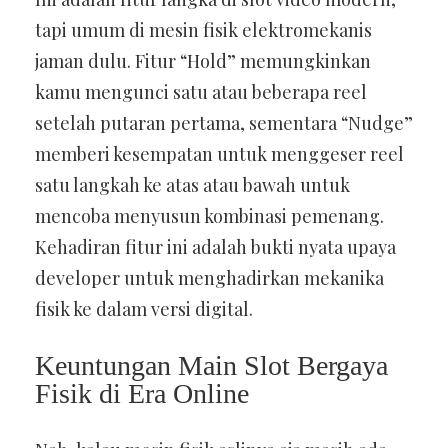
tapi umum di mesin fisik elektromekanis
jaman dulu. Fitur “Hold” memungkinkan
kamu mengunci satu atau beberapa reel
setelah putaran pertama, sementara “Nudge”
memberi kesempatan untuk menggeser reel
satu langkah ke atas atau bawah untuk
mencoba menyusun kombinasi pemenang.
Kehadiran fitur ini adalah bukti nyata upaya
developer untuk menghadirkan mekanika
fisik ke dalam versi digital.
Keuntungan Main Slot Bergaya
Fisik di Era Online