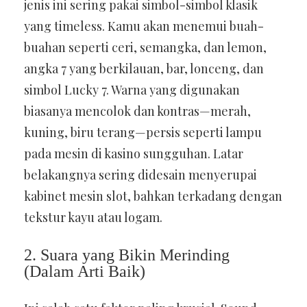
jenis ini sering pakai simbol-simbol klasik
yang timeless. Kamu akan menemui buah-
buahan seperti ceri, semangka, dan lemon,
angka 7 yang berkilauan, bar, lonceng, dan
simbol Lucky 7. Warna yang digunakan
biasanya mencolok dan kontras—merah,
kuning, biru terang—persis seperti lampu
pada mesin di kasino sungguhan. Latar
belakangnya sering didesain menyerupai
kabinet mesin slot, bahkan terkadang dengan
tekstur kayu atau logam.
2. Suara yang Bikin Merinding
(Dalam Arti Baik)