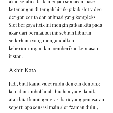
akan selalu ada. Ia menjadi semacam oase
ketenangan di tengah hiruk-pikuk slot video
dengan cerita dan animasi yang kompleks.
Slot bergaya fisik ini mengingatkan kita pada
akar dari permainan ini: sebuah hiburan
sederhana yang mengandalkan
keberuntungan dan memberikan kepuasan
instan.
Akhir Kata
Jadi, buat kamu yang rindu dengan dentang
koin dan simbol buah-buahan yang ikonik,
atau buat kamu generasi baru yang penasaran
seperti apa sensasi main slot “zaman dulu”,