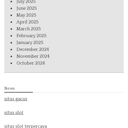
July 2025
June 2025
May 2025
April 2025
March 2025
February 2025
January 2025
December 2024
November 2024
October 2024
News
situs gacor
situs slot
situs slot terpercaya