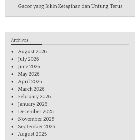
Gacor yang Bikin Ketagihan dan Untung Terus
Archives
August 2026
July 2026
June 2026
May 2026
April 2026
March 2026
February 2026
January 2026
December 2025
November 2025
September 2025
August 2025