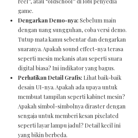
reel”, atau “oldschool” di lobi penyedia
game.
Dengarkan Demo-nya:
Sebelum main
dengan uang sungguhan, coba versi demo.
Tutup mata kamu sebentar dan dengarkan
suaranya. Apakah sound effect-nya terasa
seperti mesin mekanis atau seperti suara
digital biasa? Ini indikator yang bagus.
Perhatikan Detail Grafis:
Lihat baik-baik
desain UI-nya. Apakah ada upaya untuk
membuat tampilan seperti kabinet mesin?
Apakah simbol-simbolnya diraster dengan
sengaja untuk memberi kesan pixelated
seperti layar lampu jadul? Detail kecil ini
yang bikin berbeda.