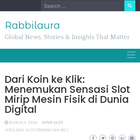
Skip
Search
to
for:
content
Rabbilaura
Global News, Stories & Insights That Matter
Dari Koin ke Klik:
Menemukan Sensasi Slot
Mirip Mesin Fisik di Dunia
Digital
MARCH 2, 2026
SITUS SLOT
SITUS JUDI SLOT TERPERCAYA NO 1