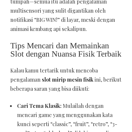
tumpah—semua itu adalah pengalaman
multisensori yang sulit digantikan oleh
notifikasi “BIG WIN!” di layar, meski dengan
animasi kembang api sekalipun.
Tips Mencari dan Memainkan
Slot dengan Nuansa Fisik Terbaik
Kalau kamu tertarik untuk mencoba
pengalaman
slot mirip mesin fisik
ini, berikut
beberapa saran yang bisa diikuti:
Cari Tema Klasik:
Mulailah dengan
mencari game yang menggunakan kata
kunci seperti “classic”, “fruit”, “retro”, “3-