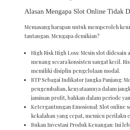
Alasan Mengapa Slot Online Tidak D
Memasang harapan untuk memperoleh keuntu
tantangan. Mengapa demikian?
High Risk High Loss: Mesin slot didesain
menang secara konsisten sangat kecil. Ris
memiliki disiplin pengelolaan modal.
RTP Sebagai Indikator Jangka Panjang: M
pengembalian, kenyataannya dalam jang
jaminan profit, bahkan dalam periode ya
Ketergantungan Emosional: Slot online 
kekalahan yang cepat, memicu perilaku e
Bukan Investasi Produk Keuangan: Ini le