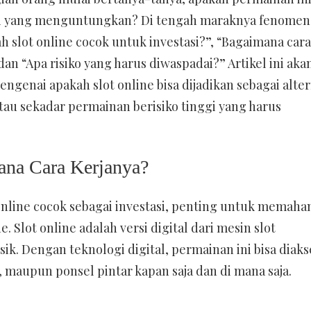
asi yang menguntungkan? Di tengah maraknya fenomena
 slot online cocok untuk investasi?”, “Bagaimana cara
 “Apa risiko yang harus diwaspadai?” Artikel ini aka
enai apakah slot online bisa dijadikan sebagai alter
au sekadar permainan berisiko tinggi yang harus
ana Cara Kerjanya?
nline cocok sebagai investasi, penting untuk memaha
. Slot online adalah versi digital dari mesin slot
isik. Dengan teknologi digital, permainan ini bisa diaks
 maupun ponsel pintar kapan saja dan di mana saja.