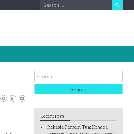
Search
for:
Search
for:
Recent Posts
Rahasia Pemain Tua: Kenapa
 bisa