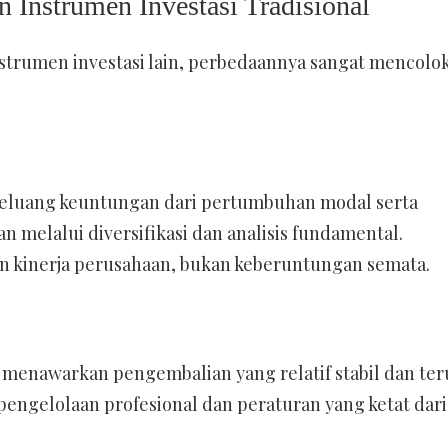
 Instrumen Investasi Tradisional
nstrumen investasi lain, perbedaannya sangat mencolok
peluang keuntungan dari pertumbuhan modal serta
n melalui diversifikasi dan analisis fundamental.
n kinerja perusahaan, bukan keberuntungan semata.
 menawarkan pengembalian yang relatif stabil dan ter
engelolaan profesional dan peraturan yang ketat dari