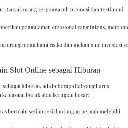
: Banyak orang terpengaruh promosi dan testimoni
emberikan pengalaman emosional yang intens, membua
ua orang memahami risiko dan mekanisme investasi y
in Slot Online sebagai Hiburan
sebagai hiburan, ada beberapa hal yang harus
 kebiasaan buruk atau kerugian besar:
tas bermain setiap sesi dan jangan pernah melebihi