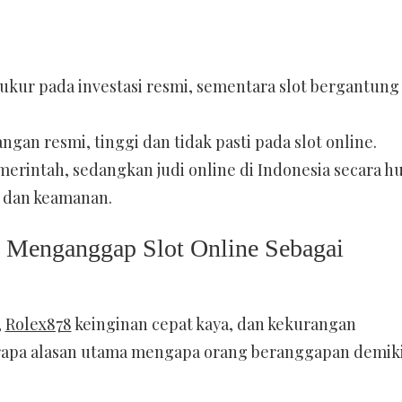
rukur pada investasi resmi, sementara slot bergantung
gan resmi, tinggi dan tidak pasti pada slot online.
merintah, sedangkan judi online di Indonesia secara 
l dan keamanan.
 Menganggap Slot Online Sebagai
,
Rolex878
keinginan cepat kaya, dan kekurangan
erapa alasan utama mengapa orang beranggapan demik